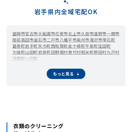
岩手県内全域宅配OK
盛岡市
宮古市
大船渡市
花巻市
北上市
久慈市
遠野市
一関市
陸前高田市
釜石市
二戸市
八幡平市
奥州市
滝沢市
雫石町
葛巻町
岩手町
矢巾町
西和賀町
金ケ崎町
平泉町
住田町
大槌町
山田町
岩泉町
田野畑村
普代村
軽米町
野田村
九戸村
洋野町
一戸町
もっと見る
衣類のクリーニング