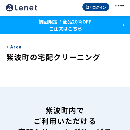
紫
MENU
ログイン
波
初回限定！全品20％OFF
町
ご注文はこちら
の
宅
Area
配
紫波町の宅配クリーニング
ク
リ
ー
ニ
ン
紫波町内で
グ
ご利用いただける