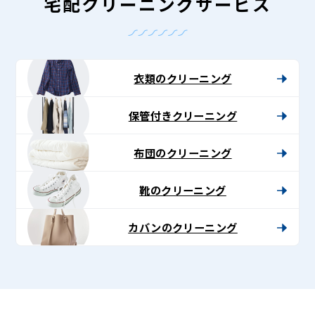
-
宅配クリーニングサービス
Lenet〈リ
ネ
ッ
衣類のクリーニング
ト〉
保管付きクリーニング
布団のクリーニング
靴のクリーニング
カバンのクリーニング