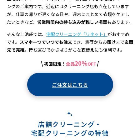
宅
ングのご案内です。近辺にはクリーニング店も点在しています
配
が、仕事の帰りが遅くなる日や、週末にまとめて衣類をケアし
ク
たいときなど、
営業時間内の持ち込みが難しい
場面もあります。
リ
そんな上池袋では、
宅配クリーニング「リネット」
がおすすめ
です。
スマホ一つでいつでも注文
でき、集荷からお届けまで
玄関
ー
先で完結
。持ち運びでかさばりがちな
衣替え
にも便利です。
ニ
20%
\
/
初回限定！
全品
OFF
ン
グ
ご注文はこちら
店舗クリーニング・
宅配クリーニングの特徴