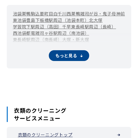
池袋
巣鴨
駒込
要町
目白
千川
西巣鴨
雑司が谷・鬼子母神前
東池袋
豊島
下板橋駅周辺（池袋本町）
北大塚
学習院下駅周辺（高田）
千早
東長崎駅周辺（長崎）
西池袋
都電雑司ヶ谷駅周辺（南池袋）
東長崎駅周辺（南長崎）
大塚・新大塚
もっと見る
衣類のクリーニング
サービスメニュー
衣類のクリーニングトップ