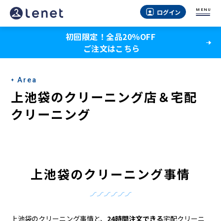
上
MENU
ログイン
池
初回限定！全品20％OFF
袋
ご注文はこちら
の
ク
Area
リ
上池袋のクリーニング店＆宅配
ー
クリーニング
ニ
ン
グ
上池袋のクリーニング事情
店
＆
上池袋のクリーニング事情と、
24時間注文できる
宅配クリーニ