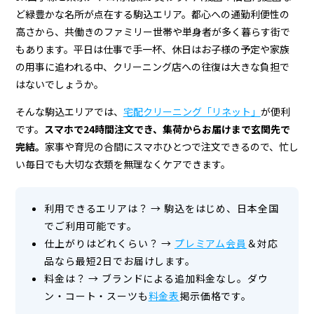
配
ど緑豊かな名所が点在する駒込エリア。都心への通勤利便性の
ク
高さから、共働きのファミリー世帯や単身者が多く暮らす街で
リ
もあります。平日は仕事で手一杯、休日はお子様の予定や家族
の用事に追われる中、クリーニング店への往復は大きな負担で
ー
はないでしょうか。
ニ
そんな駒込エリアでは、
宅配クリーニング「リネット」
が便利
ン
です。
スマホで24時間注文でき、集荷からお届けまで玄関先で
グ
完結。
家事や育児の合間にスマホひとつで注文できるので、忙し
い毎日でも大切な衣類を無理なくケアできます。
利用できるエリアは？
→
駒込をはじめ、日本全国
でご利用可能です。
仕上がりはどれくらい？
→
プレミアム会員
＆対応
品なら最短2日でお届けします。
料金は？
→
ブランドによる追加料金なし。ダウ
ン・コート・スーツも
料金表
掲示価格です。