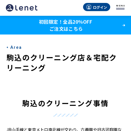
駒
MENU
ログイン
込
初回限定！全品20％OFF
の
ご注文はこちら
ク
リ
Area
ー
駒込のクリーニング店＆宅配ク
ニ
リーニング
ン
グ
店
駒込のクリーニング事情
＆
宅
JR山手線と東京メトロ南北線が交わり、六義園や旧古河庭園な