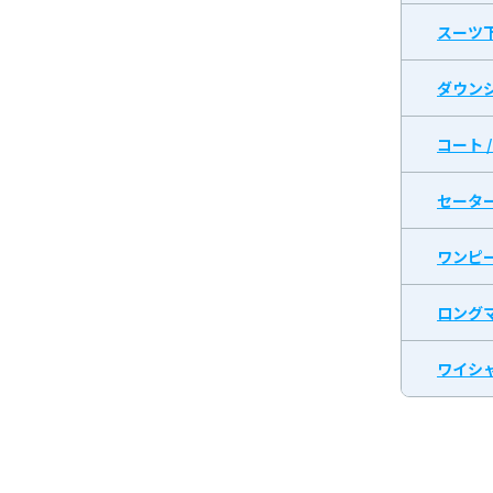
スーツ
ダウン
コート 
セータ
ワンピ
ロング
ワイシャ