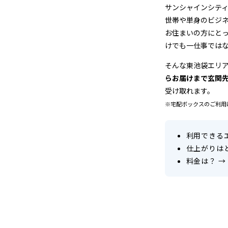
＆
サンシャインシテ
世帯や単身のビジ
宅
お住まいの方にと
けでも一仕事では
配
そんな東池袋エリ
ク
らお届けまで玄関
リ
受け取れます。
※宅配ボックスのご利用
ー
ニ
利用できる
仕上がりは
ン
料金は？
→
グ