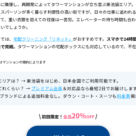
ィに隣接し、再開発によってタワーマンションが立ち並ぶ東池袋エリア。
ネスパーソンが多く暮らす利便性の高い街ですが、日々の仕事に追われ
って、重い衣類を抱えての往復は一苦労。エレベーターの待ち時間も合わ
ないでしょうか。
アでは、
宅配クリーニング「リネット」
がおすすめです。
スマホで24時
先で完結。
タワーマンションの宅配ボックスにも対応しているので、不
はマンションの規約によります
エリアは？
→
東池袋をはじめ、日本全国でご利用可能です。
どれくらい？
→
プレミアム会員
＆対応品なら最短2日でお届けしま
ブランドによる追加料金なし。ダウン・コート・スーツも
料金表
掲
20%
\
/
初回限定！
全品
OFF