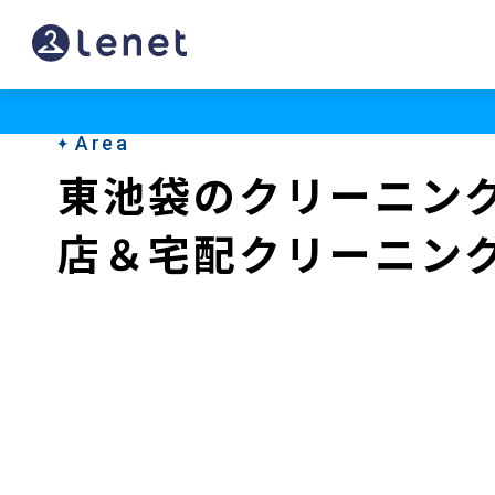
東
池
袋
Area
の
東池袋のクリーニン
ク
店＆宅配クリーニン
リ
ー
ニ
ン
グ
店