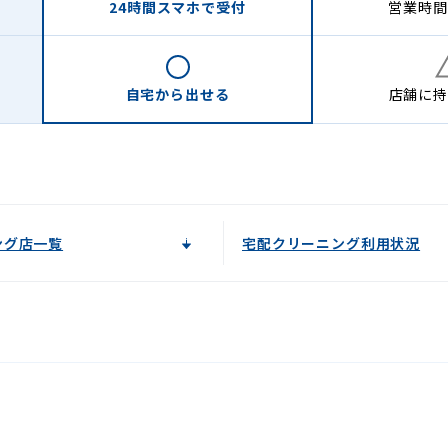
24時間
スマホで受付
営業時間
自宅から
出せる
店舗に
持
ング店一覧
宅配クリーニング利用状況