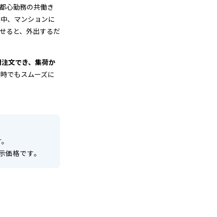
都心勤務の共働き
る中、マンションに
せると、外出するだ
間注文でき、集荷か
在時でもスムーズに
す。
示価格です。