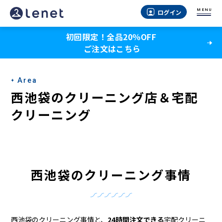
西
MENU
ログイン
池
初回限定！全品20％OFF
袋
ご注文はこちら
の
ク
Area
リ
西池袋のクリーニング店＆宅配
ー
クリーニング
ニ
ン
グ
西池袋のクリーニング事情
店
＆
西池袋のクリーニング事情と、
24時間注文できる
宅配クリーニ