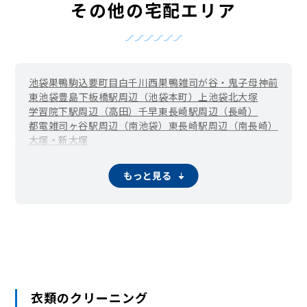
その他の宅配エリア
池袋
巣鴨
駒込
要町
目白
千川
西巣鴨
雑司が谷・鬼子母神前
東池袋
豊島
下板橋駅周辺（池袋本町）
上池袋
北大塚
学習院下駅周辺（高田）
千早
東長崎駅周辺（長崎）
都電雑司ヶ谷駅周辺（南池袋）
東長崎駅周辺（南長崎）
大塚・新大塚
もっと見る
衣類のクリーニング