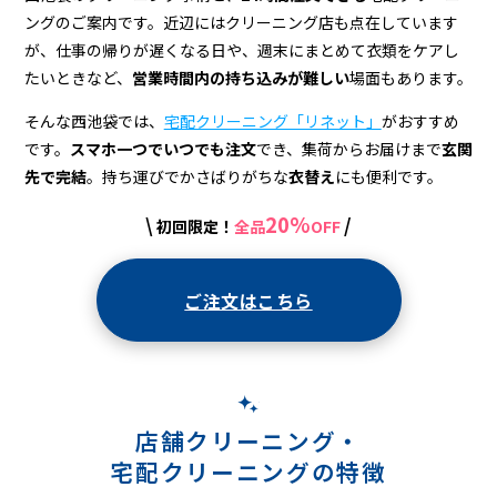
宅
ングのご案内です。近辺にはクリーニング店も点在しています
配
が、仕事の帰りが遅くなる日や、週末にまとめて衣類をケアし
ク
たいときなど、
営業時間内の持ち込みが難しい
場面もあります。
リ
そんな西池袋では、
宅配クリーニング「リネット」
がおすすめ
です。
スマホ一つでいつでも注文
でき、集荷からお届けまで
玄関
ー
先で完結
。持ち運びでかさばりがちな
衣替え
にも便利です。
ニ
20%
\
/
初回限定！
全品
OFF
ン
グ
ご注文はこちら
店舗クリーニング・
宅配クリーニングの特徴