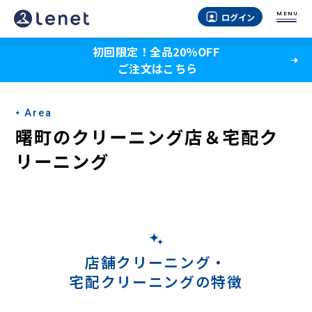
曙
MENU
ログイン
町
初回限定！全品20％OFF
の
ご注文はこちら
宅
配
Area
ク
曙町のクリーニング店＆宅配ク
リ
リーニング
ー
ニ
ン
グ
店舗クリーニング・
宅配クリーニングの特徴
-