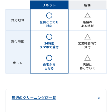
Lenet〈リ
リネット
店舗
ネ
ッ
対応地域
全国どこでも
店舗の
ト〉
対応
ある地域
受付時間
24時間
営業時間内で
スマホで受付
受付
出し方
自宅から
店舗に
出せる
持っていく
周辺のクリーニング店一覧