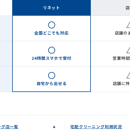
リネット
店
全国どこでも
対応
店舗の
24時間
スマホで受付
営業時間
自宅から
出せる
店舗に
持
ング店一覧
宅配クリーニング利用状況