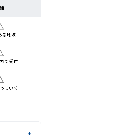
舗
ある地域
内で
受付
っていく