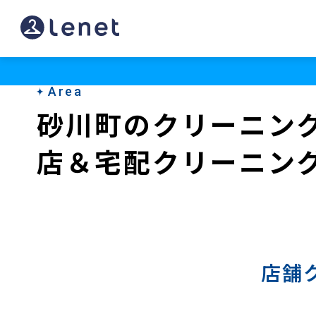
砂
川
町
Area
の
砂川町のクリーニン
宅
店＆宅配クリーニン
配
ク
リ
ー
ニ
店舗
ン