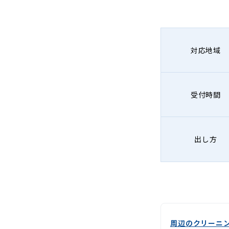
グ
-
Lenet〈リ
対応地域
ネ
ッ
受付時間
ト〉
出し方
周辺のクリーニ