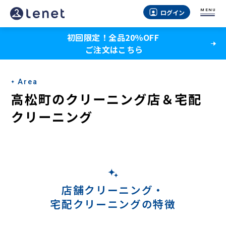
高
MENU
ログイン
松
初回限定！全品20％OFF
町
ご注文はこちら
の
宅
Area
配
高松町のクリーニング店＆宅配
ク
クリーニング
リ
ー
ニ
ン
店舗クリーニング・
宅配クリーニングの特徴
グ