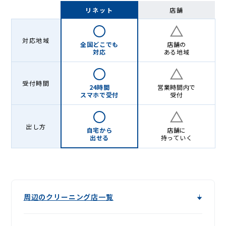
-
リネット
店舗
Lenet〈リ
ネ
対応地域
全国どこでも
店舗の
ッ
対応
ある地域
ト〉
受付時間
24時間
営業時間内で
スマホで受付
受付
出し方
自宅から
店舗に
出せる
持っていく
周辺のクリーニング店一覧