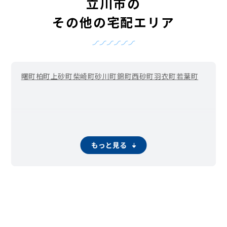
立川市の
その他の宅配エリア
曙町
柏町
上砂町
柴崎町
砂川町
錦町
西砂町
羽衣町
若葉町
もっと見る