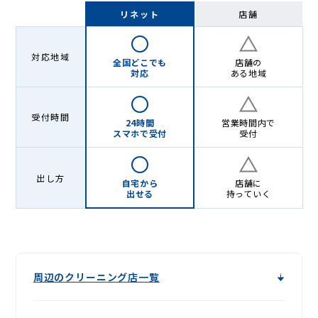
-
リネット
店舗
Lenet〈リ
ネ
対応地域
全国どこでも
店舗の
ッ
対応
ある地域
ト〉
受付時間
24時間
営業時間内で
スマホで受付
受付
出し方
自宅から
店舗に
出せる
持っていく
周辺のクリーニング店一覧