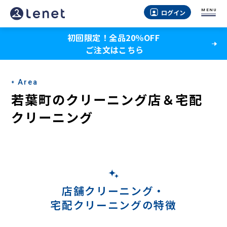
若
MENU
ログイン
葉
初回限定！全品20％OFF
町
ご注文はこちら
の
宅
Area
配
若葉町のクリーニング店＆宅配
ク
クリーニング
リ
ー
ニ
ン
店舗クリーニング・
宅配クリーニングの特徴
グ