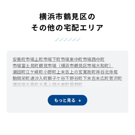
横浜市鶴見区の
その他の宅配エリア
安善町
市場上町
市場下町
市場東中町
市場西中町
市場富士見町
鶴見市場（横浜市鶴見区市場大和町）
潮田町
江ケ崎町
小野町
上末吉
上の宮
寛政町
岸谷
北寺尾
駒岡
栄町通
汐入町
獅子ケ谷
下野谷町
下末吉
末広町
菅沢町
諏訪坂
大黒町
大黒ふ頭
大東町
佃野町
鶴見中央（鶴見駅周辺）
寺谷
豊岡町
仲通
馬場
東寺尾
東寺尾中台
東寺尾東台
東寺尾北台
平安町
弁天町
本町通
もっと見る
三ツ池公園
向井町
元宮