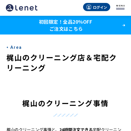
梶
MENU
ログイン
山
初回限定！全品20％OFF
の
ご注文はこちら
ク
リ
Area
ー
梶山のクリーニング店＆宅配ク
ニ
リーニング
ン
グ
店
梶山のクリーニング事情
＆
宅
梶山のクリーニング事情と、
24時間注文できる
宅配クリーニン