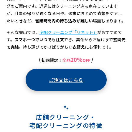
配
グのご案内です。近辺にはクリーニング店も点在しています
ク
が、仕事の帰りが遅くなる日や、週末にまとめて衣類をケアし
リ
たいときなど、
営業時間内の持ち込みが難しい
場面もあります。
ー
そんな梶山では、
宅配クリーニング「リネット」
がおすすめで
す。
スマホ一つでいつでも注文
でき、集荷からお届けまで
玄関先
ニ
で完結
。持ち運びでかさばりがちな
衣替え
にも便利です。
ン
20%
\
/
初回限定！
全品
OFF
グ
ご注文はこちら
店舗クリーニング・
宅配クリーニングの特徴