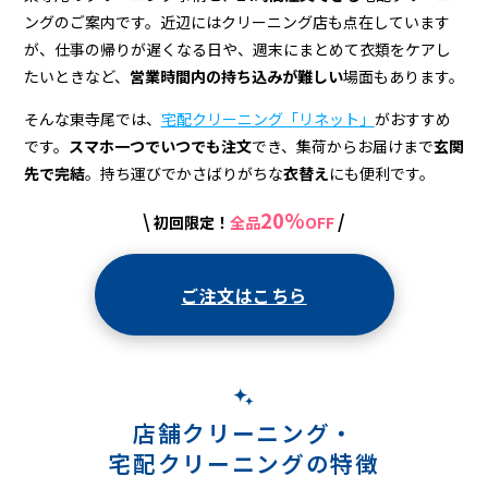
宅
ングのご案内です。近辺にはクリーニング店も点在しています
配
が、仕事の帰りが遅くなる日や、週末にまとめて衣類をケアし
ク
たいときなど、
営業時間内の持ち込みが難しい
場面もあります。
リ
そんな東寺尾では、
宅配クリーニング「リネット」
がおすすめ
です。
スマホ一つでいつでも注文
でき、集荷からお届けまで
玄関
ー
先で完結
。持ち運びでかさばりがちな
衣替え
にも便利です。
ニ
20%
\
/
初回限定！
全品
OFF
ン
グ
ご注文はこちら
店舗クリーニング・
宅配クリーニングの特徴