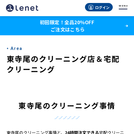
東
MENU
ログイン
寺
初回限定！全品20％OFF
尾
ご注文はこちら
の
ク
Area
リ
東寺尾のクリーニング店＆宅配
ー
クリーニング
ニ
ン
グ
東寺尾のクリーニング事情
店
＆
東寺尾のクリーニング事情と、
24時間注文できる
宅配クリーニ