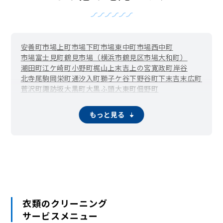
安善町
市場上町
市場下町
市場東中町
市場西中町
市場富士見町
鶴見市場（横浜市鶴見区市場大和町）
潮田町
江ケ崎町
小野町
梶山
上末吉
上の宮
寛政町
岸谷
北寺尾
駒岡
栄町通
汐入町
獅子ケ谷
下野谷町
下末吉
末広町
菅沢町
諏訪坂
大黒町
大黒ふ頭
大東町
佃野町
鶴見中央（鶴見駅周辺）
寺谷
豊岡町
仲通
馬場
東寺尾中台
東寺尾東台
東寺尾北台
平安町
弁天町
本町通
三ツ池公園
もっと見る
向井町
元宮
衣類のクリーニング
サービスメニュー