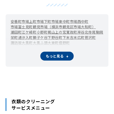
安善町
市場上町
市場下町
市場東中町
市場西中町
市場富士見町
鶴見市場（横浜市鶴見区市場大和町）
潮田町
江ケ崎町
小野町
梶山
上の宮
寛政町
岸谷
北寺尾
駒岡
栄町通
汐入町
獅子ケ谷
下野谷町
下末吉
末広町
菅沢町
諏訪坂
大黒町
大黒ふ頭
大東町
佃野町
鶴見中央（鶴見駅周辺）
寺谷
豊岡町
仲通
馬場
東寺尾
東寺尾中台
東寺尾東台
東寺尾北台
平安町
弁天町
本町通
もっと見る
三ツ池公園
向井町
元宮
衣類のクリーニング
サービスメニュー