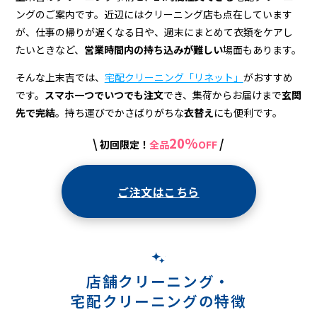
宅
ングのご案内です。近辺にはクリーニング店も点在しています
配
が、仕事の帰りが遅くなる日や、週末にまとめて衣類をケアし
ク
たいときなど、
営業時間内の持ち込みが難しい
場面もあります。
リ
そんな上末吉では、
宅配クリーニング「リネット」
がおすすめ
です。
スマホ一つでいつでも注文
でき、集荷からお届けまで
玄関
ー
先で完結
。持ち運びでかさばりがちな
衣替え
にも便利です。
ニ
20%
\
/
初回限定！
全品
OFF
ン
グ
ご注文はこちら
店舗クリーニング・
宅配クリーニングの特徴