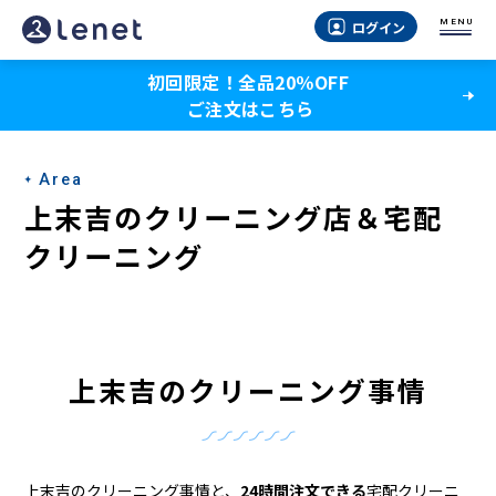
上
MENU
ログイン
末
初回限定！全品20％OFF
吉
ご注文はこちら
の
ク
Area
リ
上末吉のクリーニング店＆宅配
ー
クリーニング
ニ
ン
グ
上末吉のクリーニング事情
店
＆
上末吉のクリーニング事情と、
24時間注文できる
宅配クリーニ