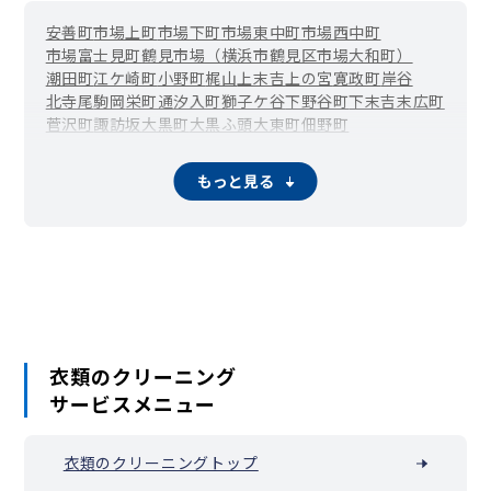
安善町
市場上町
市場下町
市場東中町
市場西中町
市場富士見町
鶴見市場（横浜市鶴見区市場大和町）
潮田町
江ケ崎町
小野町
梶山
上末吉
上の宮
寛政町
岸谷
北寺尾
駒岡
栄町通
汐入町
獅子ケ谷
下野谷町
下末吉
末広町
菅沢町
諏訪坂
大黒町
大黒ふ頭
大東町
佃野町
鶴見中央（鶴見駅周辺）
寺谷
豊岡町
仲通
馬場
東寺尾
東寺尾中台
東寺尾東台
東寺尾北台
平安町
弁天町
本町通
もっと見る
向井町
元宮
衣類のクリーニング
サービスメニュー
衣類のクリーニングトップ