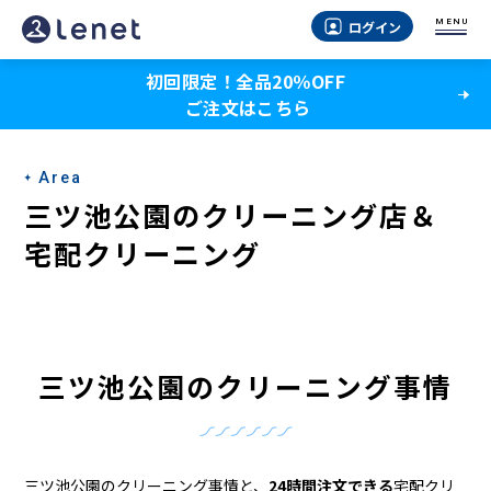
三
MENU
ログイン
ツ
初回限定！全品20％OFF
池
ご注文はこちら
公
園
Area
の
三ツ池公園のクリーニング店＆
ク
宅配クリーニング
リ
ー
ニ
三ツ池公園のクリーニング事情
ン
グ
三ツ池公園のクリーニング事情と、
24時間注文できる
宅配クリ