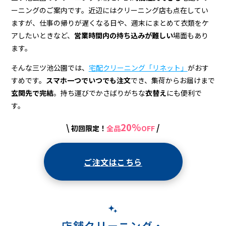
店
ーニングのご案内です。近辺にはクリーニング店も点在してい
＆
ますが、仕事の帰りが遅くなる日や、週末にまとめて衣類をケ
宅
アしたいときなど、
営業時間内の持ち込みが難しい
場面もあり
ます。
配
そんな三ツ池公園では、
宅配クリーニング「リネット」
がおす
ク
すめです。
スマホ一つでいつでも注文
でき、集荷からお届けまで
リ
玄関先で完結
。持ち運びでかさばりがちな
衣替え
にも便利で
ー
す。
ニ
20%
\
/
初回限定！
全品
OFF
ン
グ
ご注文はこちら
店舗クリーニング・