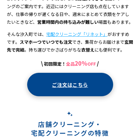
宅
ングのご案内です。近辺にはクリーニング店も点在しています
配
が、仕事の帰りが遅くなる日や、週末にまとめて衣類をケアし
ク
たいときなど、
営業時間内の持ち込みが難しい
場面もあります。
リ
そんな汐入町では、
宅配クリーニング「リネット」
がおすすめ
です。
スマホ一つでいつでも注文
でき、集荷からお届けまで
玄関
ー
先で完結
。持ち運びでかさばりがちな
衣替え
にも便利です。
ニ
20%
\
/
初回限定！
全品
OFF
ン
グ
ご注文はこちら
店舗クリーニング・
宅配クリーニングの特徴