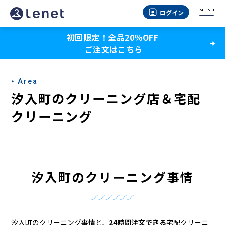
汐
MENU
ログイン
入
初回限定！全品20％OFF
町
ご注文はこちら
の
ク
Area
リ
汐入町のクリーニング店＆宅配
ー
クリーニング
ニ
ン
グ
汐入町のクリーニング事情
店
＆
汐入町のクリーニング事情と、
24時間注文できる
宅配クリーニ