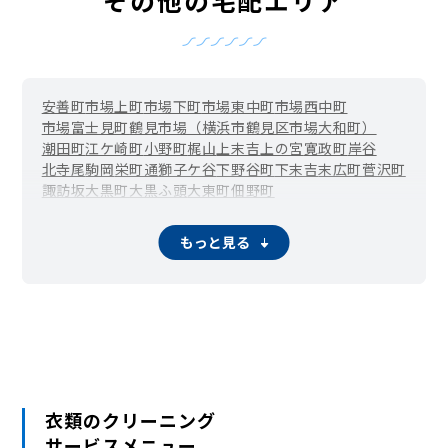
安善町
市場上町
市場下町
市場東中町
市場西中町
市場富士見町
鶴見市場（横浜市鶴見区市場大和町）
潮田町
江ケ崎町
小野町
梶山
上末吉
上の宮
寛政町
岸谷
北寺尾
駒岡
栄町通
獅子ケ谷
下野谷町
下末吉
末広町
菅沢町
諏訪坂
大黒町
大黒ふ頭
大東町
佃野町
鶴見中央（鶴見駅周辺）
寺谷
豊岡町
仲通
馬場
東寺尾
東寺尾中台
東寺尾東台
東寺尾北台
平安町
弁天町
本町通
もっと見る
三ツ池公園
向井町
元宮
衣類のクリーニング
サービスメニュー