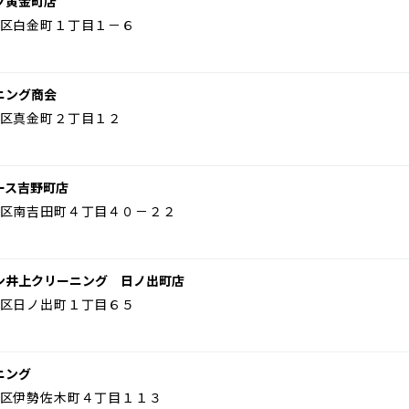
グ黄金町店
区白金町１丁目１－６
ニング商会
区真金町２丁目１２
ース吉野町店
区南吉田町４丁目４０－２２
ン井上クリーニング 日ノ出町店
区日ノ出町１丁目６５
ニング
区伊勢佐木町４丁目１１３