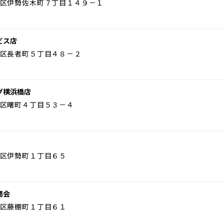
区伊勢佐木町７丁目１４９－１
ビス店
区長者町５丁目４８－２
グ横浜橋店
区曙町４丁目５３－４
区伊勢町１丁目６５
商会
区藤棚町１丁目６１