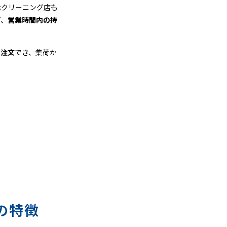
はクリーニング店も
ど、
営業時間内の持
も注文
でき、集荷か
の特徴