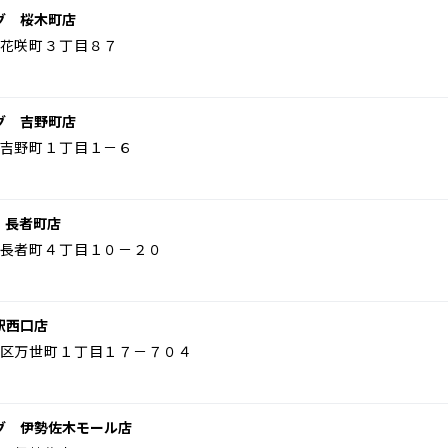
グ 桜木町店
花咲町３丁目８７
グ 吉野町店
吉野町１丁目１－６
 長者町店
長者町４丁目１０－２０
駅西口店
区万世町１丁目１７－７０４
グ 伊勢佐木モール店