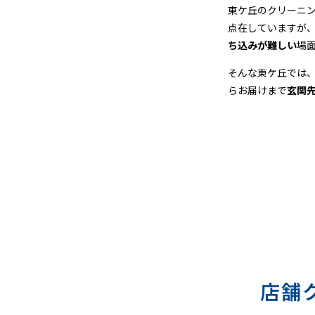
＆
東ケ丘のクリーニ
点在していますが
宅
ち込みが難しい
場
配
そんな東ケ丘では
らお届けまで
玄関
ク
リ
ー
ニ
ン
グ
店舗