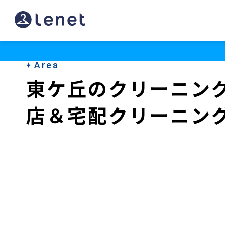
東
ケ
丘
Area
の
東ケ丘のクリーニン
ク
店＆宅配クリーニン
リ
ー
ニ
ン
グ
店