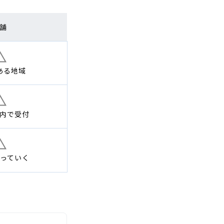
舗
ある地域
内で
受付
っていく