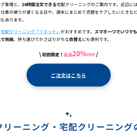
ング事情と、
24時間注文できる
宅配クリーニングのご案内です。近辺に
、仕事の帰りが遅くなる日や、週末にまとめて衣類をケアしたいときな
面もあります。
、
宅配クリーニング「リネット」
がおすすめです。
スマホ一つでいつで
先で完結
。持ち運びでかさばりがちな
衣替え
にも便利です。
20%
\
/
初回限定！
全品
OFF
ご注文はこちら
クリーニング・
宅配クリーニング