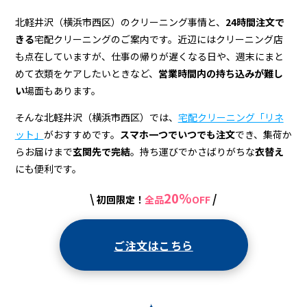
ー
ニ
北軽井沢（横浜市西区）のクリーニング事情と、
24時間注文で
きる
宅配クリーニングのご案内です。近辺にはクリーニング店
ン
も点在していますが、仕事の帰りが遅くなる日や、週末にまと
グ
めて衣類をケアしたいときなど、
営業時間内の持ち込みが難し
い
場面もあります。
店
＆
そんな北軽井沢（横浜市西区）では、
宅配クリーニング「リネ
ット」
がおすすめです。
スマホ一つでいつでも注文
でき、集荷か
宅
らお届けまで
玄関先で完結
。持ち運びでかさばりがちな
衣替え
配
にも便利です。
ク
20%
\
/
初回限定！
全品
OFF
リ
ー
ご注文はこちら
ニ
ン