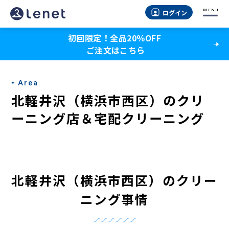
北
MENU
ログイン
軽
初回限定！全品20％OFF
井
ご注文はこちら
沢
（横
Area
浜
北軽井沢（横浜市西区）のクリ
市
ーニング店＆宅配クリーニング
西
区）
の
北軽井沢（横浜市西区）のクリー
ク
ニング事情
リ