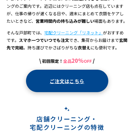
宅
ングのご案内です。近辺にはクリーニング店も点在しています
配
が、仕事の帰りが遅くなる日や、週末にまとめて衣類をケアし
ク
たいときなど、
営業時間内の持ち込みが難しい
場面もあります。
リ
そんな戸部町では、
宅配クリーニング「リネット」
がおすすめ
です。
スマホ一つでいつでも注文
でき、集荷からお届けまで
玄関
ー
先で完結
。持ち運びでかさばりがちな
衣替え
にも便利です。
ニ
20%
\
/
初回限定！
全品
OFF
ン
グ
ご注文はこちら
店舗クリーニング・
宅配クリーニングの特徴