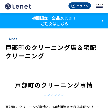
戸
MENU
ログイン
部
初回限定！全品20％OFF
町
ご注文はこちら
の
ク
Area
リ
戸部町のクリーニング店＆宅配
ー
クリーニング
ニ
ン
グ
戸部町のクリーニング事情
店
＆
戸部町のクリーニング事情と、
24時間注文できる
宅配クリーニ