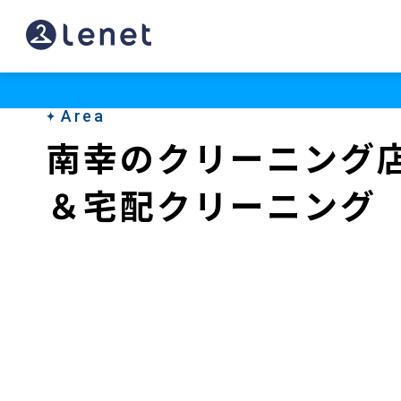
南
幸
の
Area
ク
南幸のクリーニング
リ
＆宅配クリーニング
ー
ニ
ン
グ
店
＆