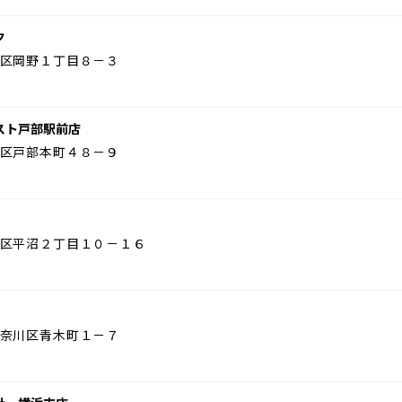
ク
区岡野１丁目８－３
スト戸部駅前店
区戸部本町４８－９
区平沼２丁目１０－１６
奈川区青木町１－７