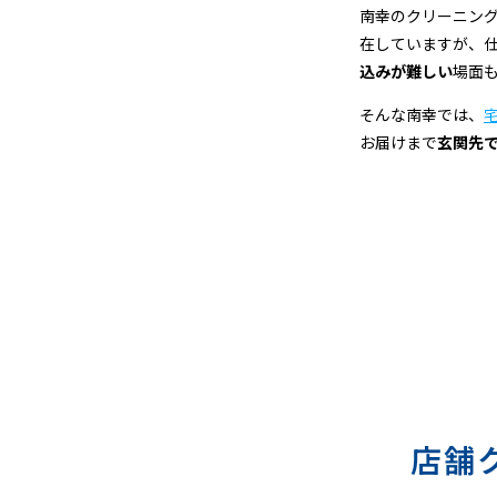
宅
南幸のクリーニン
在していますが、
配
込みが難しい
場面
ク
そんな南幸では、
お届けまで
玄関先
リ
ー
ニ
ン
グ
店舗