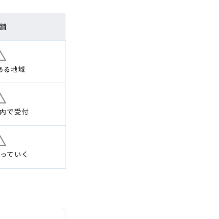
舗
ある地域
内で
受付
っていく