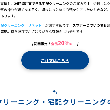
グ事情と、
24時間注文できる
宅配クリーニングのご案内です。近辺には
仕事の帰りが遅くなる日や、週末にまとめて衣類をケアしたいときなど
もあります。
宅配クリーニング「リネット」
がおすすめです。
スマホ一つでいつでも
で完結
。持ち運びでかさばりがちな
衣替え
にも便利です。
20%
\
/
初回限定！
全品
OFF
ご注文はこちら
クリーニング・
宅配クリーニング