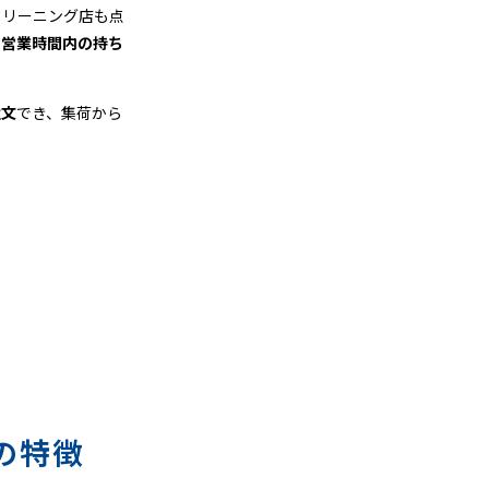
クリーニング店も点
、
営業時間内の持ち
注文
でき、集荷から
の特徴