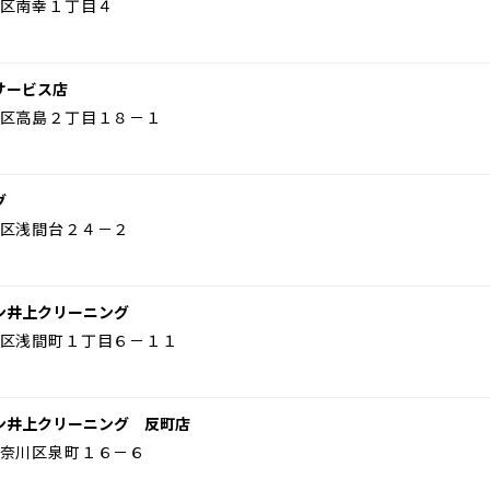
区南幸１丁目４
サービス店
区高島２丁目１８－１
グ
区浅間台２４－２
ン井上クリーニング
区浅間町１丁目６－１１
ン井上クリーニング 反町店
奈川区泉町１６－６