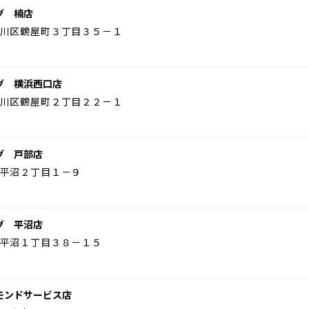
グ 楠店
川区鶴屋町３丁目３５－１
グ 横浜西口店
川区鶴屋町２丁目２２－１
グ 戸部店
平沼２丁目１－９
グ 平沼店
平沼１丁目３８－１５
モンドサービス店