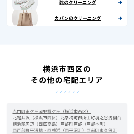
靴のクリーニング
カバンのクリーニング
横浜市西区の
その他の宅配エリア
赤門町
東ケ丘
岡野
霞ケ丘（横浜市西区）
北軽井沢（横浜市西区）
北幸
楠町
御所山町
境之谷
浅間台
横浜駅周辺（西区高島）
戸部町
戸部（戸部本町）
西戸部町
平沼橋・西横浜（西平沼町）
西前町
東久保町