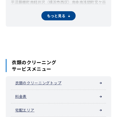
平沼
藤棚町
南軽井沢（横浜市西区）
南幸
南浅間町
宮ケ谷
宮崎町
元久保町
紅葉ケ丘
浜松町（横浜市西区）
もっと見る
衣類のクリーニング
サービスメニュー
衣類のクリーニングトップ
料金表
宅配エリア