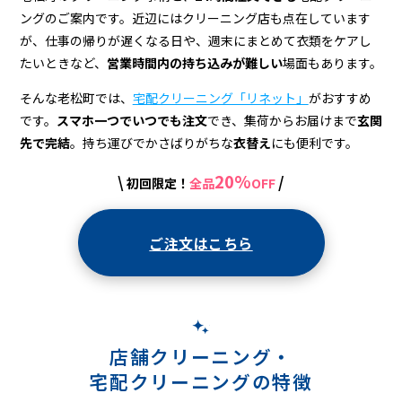
宅
ングのご案内です。近辺にはクリーニング店も点在しています
配
が、仕事の帰りが遅くなる日や、週末にまとめて衣類をケアし
ク
たいときなど、
営業時間内の持ち込みが難しい
場面もあります。
リ
そんな老松町では、
宅配クリーニング「リネット」
がおすすめ
です。
スマホ一つでいつでも注文
でき、集荷からお届けまで
玄関
ー
先で完結
。持ち運びでかさばりがちな
衣替え
にも便利です。
ニ
20%
\
/
初回限定！
全品
OFF
ン
グ
ご注文はこちら
店舗クリーニング・
宅配クリーニングの特徴