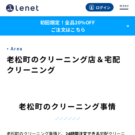
老
MENU
ログイン
松
初回限定！全品20％OFF
町
ご注文はこちら
の
ク
Area
リ
老松町のクリーニング店＆宅配
ー
クリーニング
ニ
ン
グ
老松町のクリーニング事情
店
＆
老松町のクリーニング事情と、
24時間注文できる
宅配クリーニ