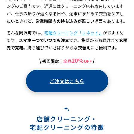
宅
ングのご案内です。近辺にはクリーニング店も点在しています
配
が、仕事の帰りが遅くなる日や、週末にまとめて衣類をケアし
ク
たいときなど、
営業時間内の持ち込みが難しい
場面もあります。
リ
そんな岡沢町では、
宅配クリーニング「リネット」
がおすすめ
です。
スマホ一つでいつでも注文
でき、集荷からお届けまで
玄関
ー
先で完結
。持ち運びでかさばりがちな
衣替え
にも便利です。
ニ
20%
\
/
初回限定！
全品
OFF
ン
グ
ご注文はこちら
店舗クリーニング・
宅配クリーニングの特徴