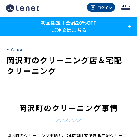
岡
MENU
ログイン
沢
初回限定！全品20％OFF
町
ご注文はこちら
の
ク
Area
リ
岡沢町のクリーニング店＆宅配
ー
クリーニング
ニ
ン
グ
岡沢町のクリーニング事情
店
＆
岡沢町のクリーニング事情と、
24時間注文できる
宅配クリーニ