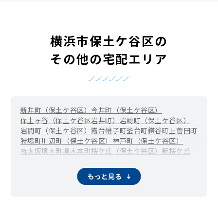
横浜市保土ケ谷区の
その他の宅配エリア
新井町（保土ケ谷区）
今井町（保土ケ谷区）
保土ヶ谷（保土ケ谷区岩井町）
岩崎町（保土ケ谷区）
岩間町（保土ケ谷区）
霞台
帷子町
釜台町
鎌谷町
上菅田町
狩場町
川辺町（保土ケ谷区）
神戸町（保土ケ谷区）
権太坂
境木町
境木本町
桜ケ丘（保土ケ谷区）
新桜ケ丘
瀬戸ケ谷町
月見台
常盤台（保土ケ谷区）
西久保町
西谷町
初音ケ丘
花見台
東川島町
藤塚町
和田町（仏向町）
仏向西
もっと見る
法泉
保土ケ谷町
峰岡町
峰沢町
宮田町
明神台
和田