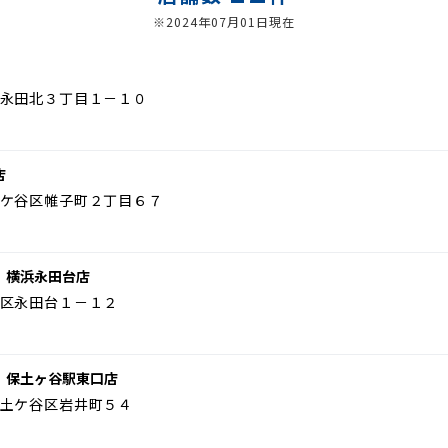
※2024年07月01日現在
永田北３丁目１－１０
店
ケ谷区帷子町２丁目６７
 横浜永田台店
区永田台１－１２
 保土ヶ谷駅東口店
土ケ谷区岩井町５４