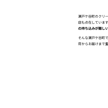
グ
店
瀬戸ケ谷町のクリ
＆
店も点在していま
の持ち込みが難し
宅
そんな瀬戸ケ谷町
配
荷からお届けまで
ク
リ
ー
ニ
ン
グ