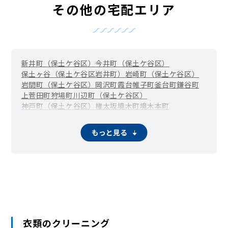
その他の宅配エリア
新井町（保土ケ谷区）
今井町（保土ケ谷区）
保土ヶ谷（保土ケ谷区岩井町）
岩崎町（保土ケ谷区）
岩間町（保土ケ谷区）
岡沢町
霞台
帷子町
釜台町
鎌谷町
上菅田町
狩場町
川辺町（保土ケ谷区）
神戸町（保土ケ谷区）
権太坂
境木町
境木本町
桜ケ丘（保土ケ谷区）
新桜ケ丘
瀬戸ケ谷町
月見台
常盤台（保土ケ谷区）
西久保町
初音ケ丘
花見台
東川島町
もっと見る
藤塚町
和田町（仏向町）
仏向西
法泉
保土ケ谷町
峰岡町
峰沢町
宮田町
明神台
和田
衣類のクリーニング