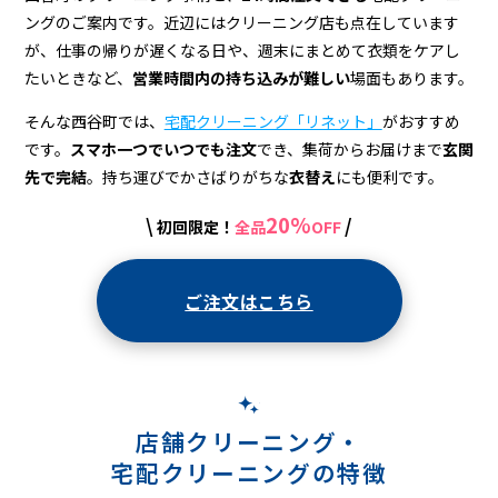
宅
ングのご案内です。近辺にはクリーニング店も点在しています
配
が、仕事の帰りが遅くなる日や、週末にまとめて衣類をケアし
ク
たいときなど、
営業時間内の持ち込みが難しい
場面もあります。
リ
そんな西谷町では、
宅配クリーニング「リネット」
がおすすめ
です。
スマホ一つでいつでも注文
でき、集荷からお届けまで
玄関
ー
先で完結
。持ち運びでかさばりがちな
衣替え
にも便利です。
ニ
20%
\
/
初回限定！
全品
OFF
ン
グ
ご注文はこちら
店舗クリーニング・
宅配クリーニングの特徴