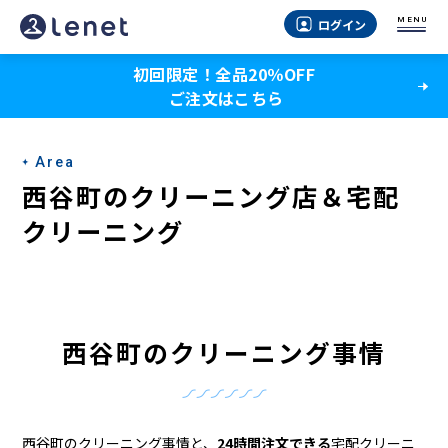
西
MENU
ログイン
谷
初回限定！全品20％OFF
町
ご注文はこちら
の
ク
Area
リ
西谷町のクリーニング店＆宅配
ー
クリーニング
ニ
ン
グ
西谷町のクリーニング事情
店
＆
西谷町のクリーニング事情と、
24時間注文できる
宅配クリーニ