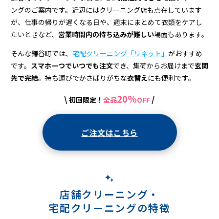
宅
ングのご案内です。近辺にはクリーニング店も点在しています
配
が、仕事の帰りが遅くなる日や、週末にまとめて衣類をケアし
ク
たいときなど、
営業時間内の持ち込みが難しい
場面もあります。
リ
そんな鎌谷町では、
宅配クリーニング「リネット」
がおすすめ
です。
スマホ一つでいつでも注文
でき、集荷からお届けまで
玄関
ー
先で完結
。持ち運びでかさばりがちな
衣替え
にも便利です。
ニ
20%
\
/
初回限定！
全品
OFF
ン
グ
ご注文はこちら
店舗クリーニング・
宅配クリーニングの特徴