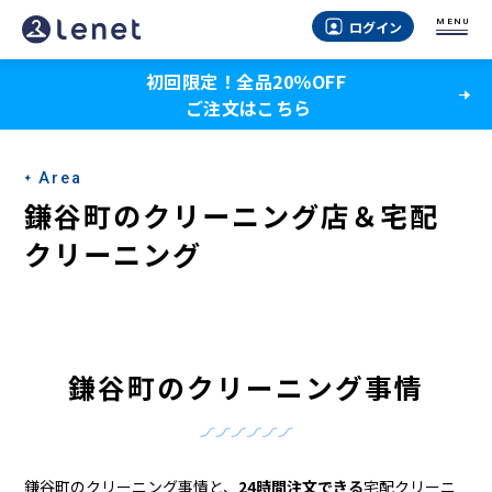
鎌
MENU
ログイン
谷
初回限定！全品20％OFF
町
ご注文はこちら
の
ク
Area
リ
鎌谷町のクリーニング店＆宅配
ー
クリーニング
ニ
ン
グ
鎌谷町のクリーニング事情
店
＆
鎌谷町のクリーニング事情と、
24時間注文できる
宅配クリーニ