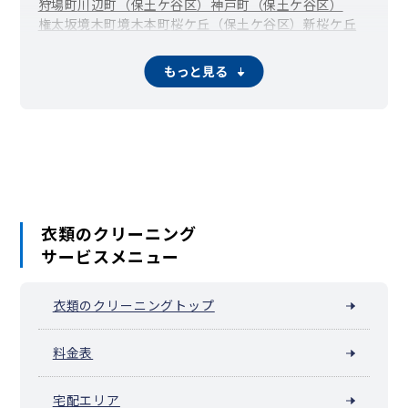
狩場町
川辺町（保土ケ谷区）
神戸町（保土ケ谷区）
権太坂
境木町
境木本町
桜ケ丘（保土ケ谷区）
新桜ケ丘
瀬戸ケ谷町
月見台
常盤台（保土ケ谷区）
西久保町
西谷町
初音ケ丘
花見台
東川島町
藤塚町
和田町（仏向町）
仏向西
もっと見る
法泉
保土ケ谷町
峰岡町
峰沢町
宮田町
明神台
和田
衣類のクリーニング
サービスメニュー
衣類のクリーニングトップ
料金表
宅配エリア