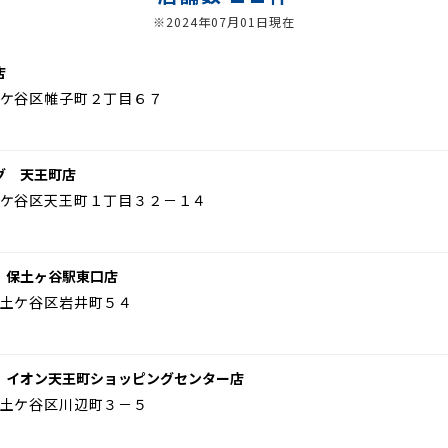
※2024年07月01日現在
店
ケ谷区帷子町２丁目６７
グ 天王町店
ケ谷区天王町１丁目３２－１４
 保土ヶ谷駅東口店
土ケ谷区岩井町５４
 イオン天王町ショッピングセンター店
土ケ谷区川辺町３－５