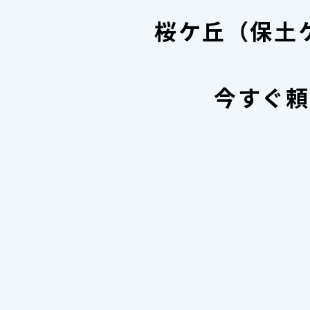
桜ケ丘（保土
今すぐ頼