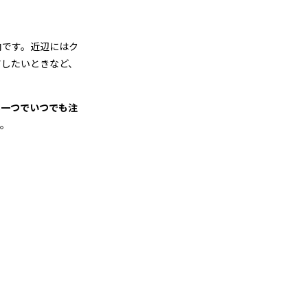
内です。近辺にはク
アしたいときなど、
ホ一つでいつでも注
す。