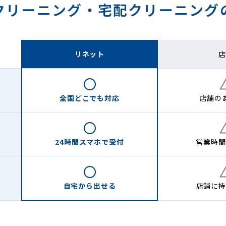
クリーニング・
宅配クリーニング
リネット
店
全国どこでも
対応
店舗の
24時間
スマホで受付
営業時間
自宅から
出せる
店舗に
持