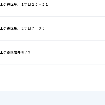
土ケ谷区星川１丁目２５－２１
土ケ谷区星川２丁目７－３５
土ケ谷区岩井町７９