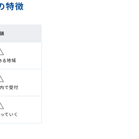
の特徴
舗
ある地域
内で
受付
っていく