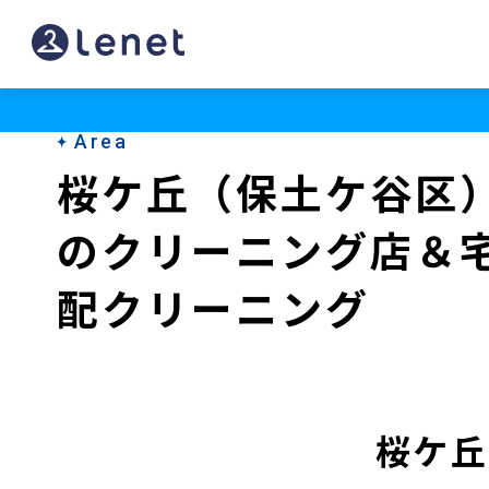
桜
ケ
丘
Area
（保
桜ケ丘（保土ケ谷区
土
のクリーニング店＆
ケ
谷
配クリーニング
区）
の
ク
桜ケ丘
リ