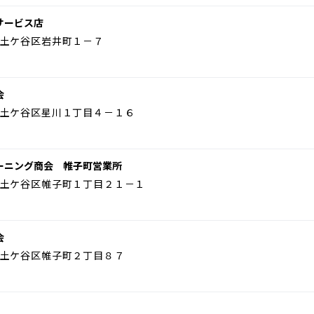
サービス店
土ケ谷区岩井町１－７
会
土ケ谷区星川１丁目４－１６
ーニング商会 帷子町営業所
土ケ谷区帷子町１丁目２１－１
会
土ケ谷区帷子町２丁目８７