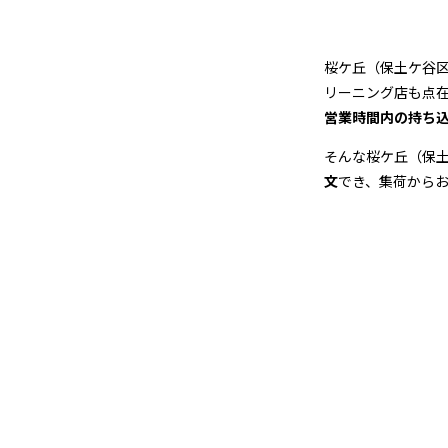
ー
ニ
桜ケ丘（保土ケ谷
ン
リーニング店も点
営業時間内の持ち
グ
そんな桜ケ丘（保
店
文
でき、集荷から
＆
宅
配
ク
リ
ー