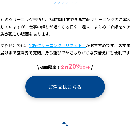
区）のクリーニング事情と、
24時間注文できる
宅配クリーニングのご案
在していますが、仕事の帰りが遅くなる日や、週末にまとめて衣類をケ
込みが難しい
場面もあります。
土ケ谷区）では、
宅配クリーニング「リネット」
がおすすめです。
スマ
お届けまで
玄関先で完結
。持ち運びでかさばりがちな
衣替え
にも便利で
20%
\
/
初回限定！
全品
OFF
ご注文はこちら