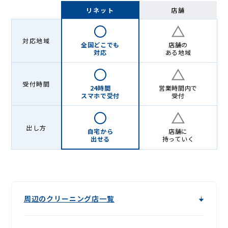
Lenet〈リ
リネット
店舗
ネ
ッ
対応地域
全国どこでも
店舗の
ト〉
対応
ある地域
受付時間
24時間
営業時間内で
スマホで受付
受付
出し方
自宅から
店舗に
出せる
持っていく
周辺のクリーニング店一覧