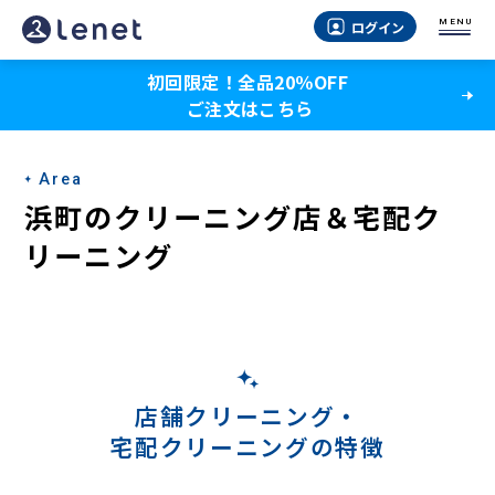
浜
MENU
ログイン
町
初回限定！全品20％OFF
の
ご注文はこちら
宅
配
Area
ク
浜町のクリーニング店＆宅配ク
リ
リーニング
ー
ニ
ン
グ
店舗クリーニング・
宅配クリーニングの特徴
-