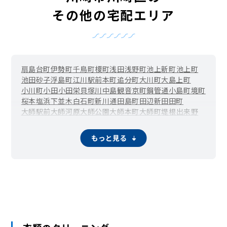
その他の宅配エリア
扇島
台町
伊勢町
千鳥町
榎町
浅田
浅野町
池上新町
池上町
池田
砂子
浮島町
江川
駅前本町
追分町
大川町
大島上町
小川町
小田
小田栄
貝塚
川中島
観音
京町
鋼管通
小島町
境町
桜本
塩浜
下並木
白石町
新川通
田島町
田辺新田
田町
大師駅前
大師河原
大師公園
大師本町
大師町
堤根
出来野
殿町
中島
中瀬
日進町
東扇島
東田町
日ノ出
藤崎
富士見
堀之内町
水江町
南町
南渡田町
宮前町
宮本町
元木
夜光
もっと見る
四谷上町
四谷下町
渡田
渡田山王町
渡田新町
渡田東町
渡田向町