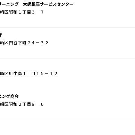
リーニング 大師銀座サービスセンター
崎区昭和１丁目３－７
店
崎区四谷下町２４－３２
崎区川中島１丁目１５－１２
ニング商会
崎区昭和２丁目８－６