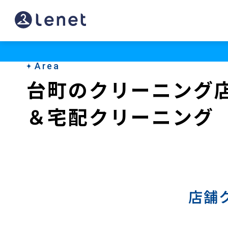
台
町
の
Area
宅
台町のクリーニング
配
＆宅配クリーニング
ク
リ
ー
ニ
ン
店舗
グ