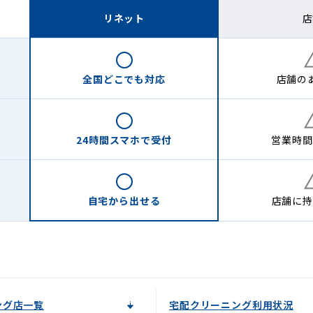
リネット
店
全国どこでも
対応
店舗の
24時間
スマホで受付
営業時間
自宅から
出せる
店舗に
持
ング店一覧
宅配クリーニング利用状況