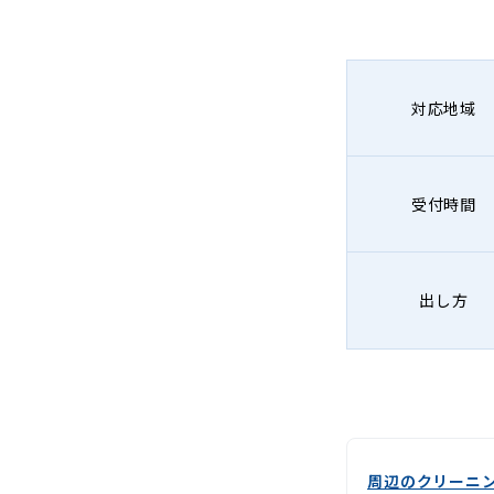
-
Lenet〈リ
ネ
対応地域
ッ
ト〉
受付時間
出し方
周辺のクリーニ