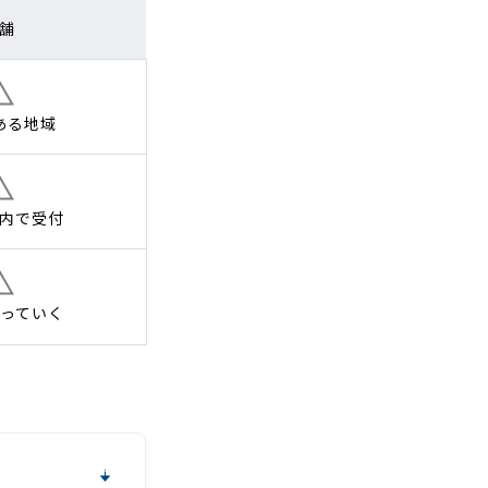
舗
ある地域
内で
受付
っていく