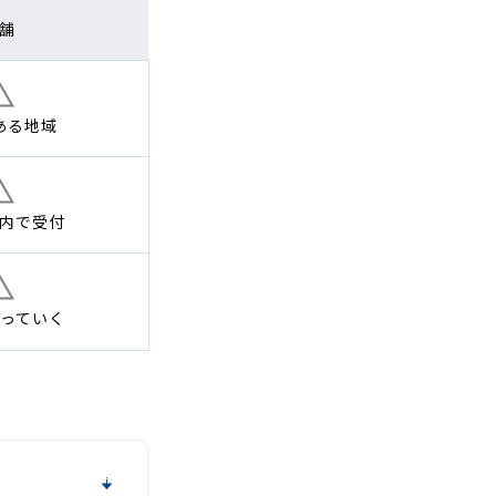
舗
ある地域
内で
受付
っていく