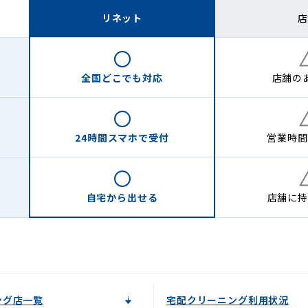
リネット
店
全国どこでも
対応
店舗の
24時間
スマホで受付
営業時間
自宅から
出せる
店舗に
持
ング店一覧
宅配クリーニング利用状況