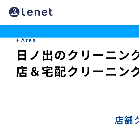
日
ノ
出
Area
の
日ノ出のクリーニン
宅
店＆宅配クリーニン
配
ク
リ
ー
ニ
店舗
ン