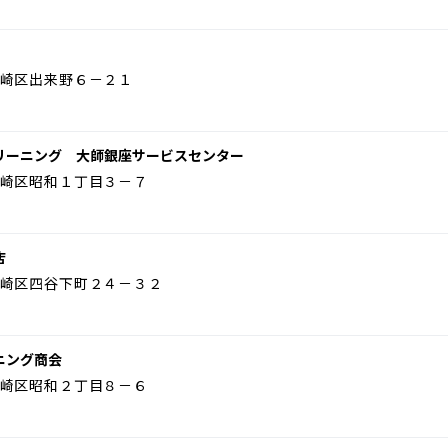
崎区出来野６－２１
リーニング 大師銀座サービスセンター
崎区昭和１丁目３－７
店
崎区四谷下町２４－３２
ニング商会
崎区昭和２丁目８－６