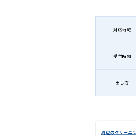
グ
-
Lenet〈リ
対応地域
ネ
ッ
受付時間
ト〉
出し方
周辺のクリーニ