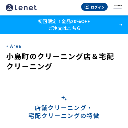
小
MENU
ログイン
島
初回限定！全品20％OFF
町
ご注文はこちら
の
宅
Area
配
小島町のクリーニング店＆宅配
ク
クリーニング
リ
ー
ニ
ン
店舗クリーニング・
宅配クリーニングの特徴
グ