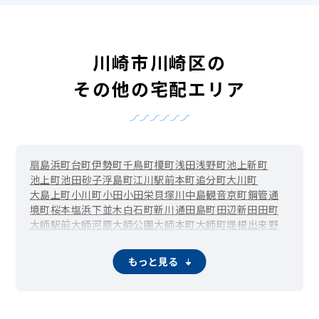
川崎市川崎区の
その他の宅配エリア
扇島
浜町
台町
伊勢町
千鳥町
榎町
浅田
浅野町
池上新町
池上町
池田
砂子
浮島町
江川
駅前本町
追分町
大川町
大島上町
小川町
小田
小田栄
貝塚
川中島
観音
京町
鋼管通
境町
桜本
塩浜
下並木
白石町
新川通
田島町
田辺新田
田町
大師駅前
大師河原
大師公園
大師本町
大師町
堤根
出来野
殿町
中島
中瀬
日進町
東扇島
東田町
日ノ出
藤崎
富士見
堀之内町
水江町
南町
南渡田町
宮前町
宮本町
元木
夜光
もっと見る
四谷上町
四谷下町
渡田
渡田山王町
渡田新町
渡田東町
渡田向町