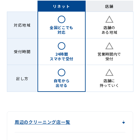
-
リネット
店舗
Lenet〈リ
ネ
対応地域
全国どこでも
店舗の
ッ
対応
ある地域
ト〉
受付時間
24時間
営業時間内で
スマホで受付
受付
出し方
自宅から
店舗に
出せる
持っていく
周辺のクリーニング店一覧