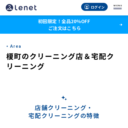
榎
MENU
ログイン
町
初回限定！全品20％OFF
の
ご注文はこちら
宅
配
Area
ク
榎町のクリーニング店＆宅配ク
リ
リーニング
ー
ニ
ン
グ
店舗クリーニング・
宅配クリーニングの特徴
-