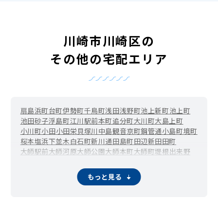
川崎市川崎区の
その他の宅配エリア
扇島
浜町
台町
伊勢町
千鳥町
浅田
浅野町
池上新町
池上町
池田
砂子
浮島町
江川
駅前本町
追分町
大川町
大島上町
小川町
小田
小田栄
貝塚
川中島
観音
京町
鋼管通
小島町
境町
桜本
塩浜
下並木
白石町
新川通
田島町
田辺新田
田町
大師駅前
大師河原
大師公園
大師本町
大師町
堤根
出来野
殿町
中島
中瀬
日進町
東扇島
東田町
日ノ出
藤崎
富士見
堀之内町
水江町
南町
南渡田町
宮前町
宮本町
元木
夜光
もっと見る
四谷上町
四谷下町
渡田
渡田山王町
渡田新町
渡田東町
渡田向町