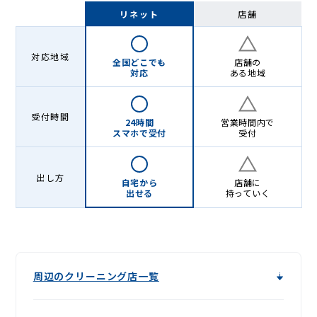
Lenet〈リ
リネット
店舗
ネ
ッ
対応地域
全国どこでも
店舗の
ト〉
対応
ある地域
受付時間
24時間
営業時間内で
スマホで受付
受付
出し方
自宅から
店舗に
出せる
持っていく
周辺のクリーニング店一覧