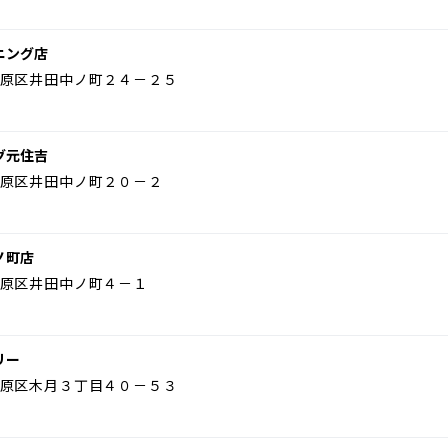
ニング店
原区井田中ノ町２４－２５
グ元住吉
原区井田中ノ町２０－２
ノ町店
原区井田中ノ町４－１
リー
原区木月３丁目４０－５３