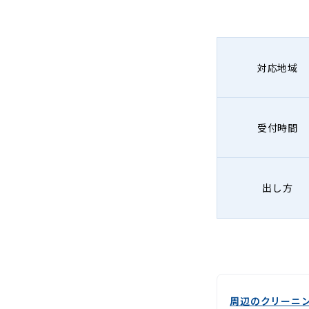
宅
配
ク
対応地域
リ
ー
受付時間
ニ
ン
出し方
グ
周辺のクリーニ