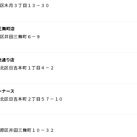
区木月３丁目１３－３０
三舞町店
区井田三舞町６－９
央通り店
北区日吉本町１丁目４－２
ーナース
北区日吉本町２丁目５７－１０
原区井田三舞町１０－３２