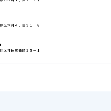
原区木月４丁目３１－８
吉
原区井田三舞町１５－１