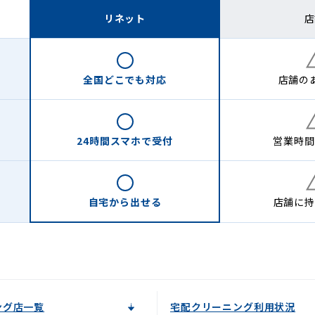
リネット
店
全国どこでも
対応
店舗の
24時間
スマホで受付
営業時間
自宅から
出せる
店舗に
持
ング店一覧
宅配クリーニング利用状況