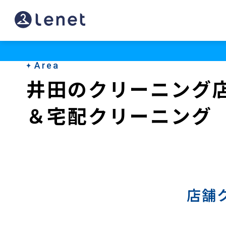
井
田
の
Area
ク
井田のクリーニング
リ
＆宅配クリーニング
ー
ニ
ン
グ
店
店舗
＆