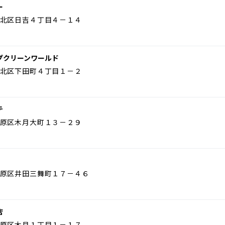
ー
北区日吉４丁目４－１４
プクリーンワールド
北区下田町４丁目１－２
テ
原区木月大町１３－２９
原区井田三舞町１７－４６
店
原区木月１丁目１－１７