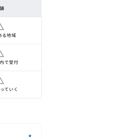
舗
ある地域
内で
受付
っていく