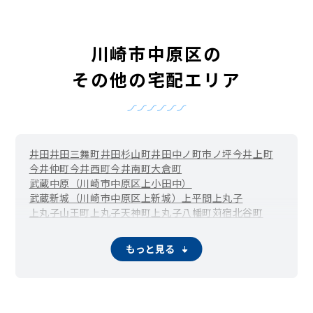
川崎市中原区の
その他の宅配エリア
井田
井田三舞町
井田杉山町
井田中ノ町
市ノ坪
今井上町
今井仲町
今井西町
今井南町
大倉町
武蔵中原（川崎市中原区上小田中）
武蔵新城（川崎市中原区上新城）
上平間
上丸子
上丸子山王町
上丸子天神町
上丸子八幡町
苅宿
北谷町
元住吉（川崎市中原区木月）
木月伊勢町
木月祗園町
木月住吉町
木月大町
小杉
小杉御殿町
小杉陣屋町
もっと見る
武蔵小杉（川崎市中原区小杉町）
下新城
向河原（川崎市中原区下沼部）
新城
新城中町
新丸子（川崎市中原区新丸子町）
新丸子東
平間（川崎市中原区田尻町）
中丸子
西加瀬
丸子通
宮内