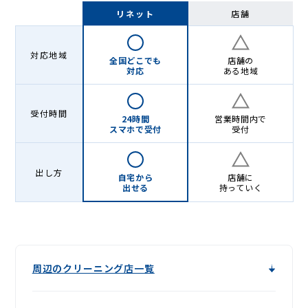
＆
リネット
店舗
宅
配
対応地域
全国どこでも
店舗の
ク
対応
ある地域
リ
受付時間
ー
24時間
営業時間内で
スマホで受付
受付
ニ
ン
出し方
自宅から
店舗に
出せる
持っていく
グ
周辺のクリーニング店一覧