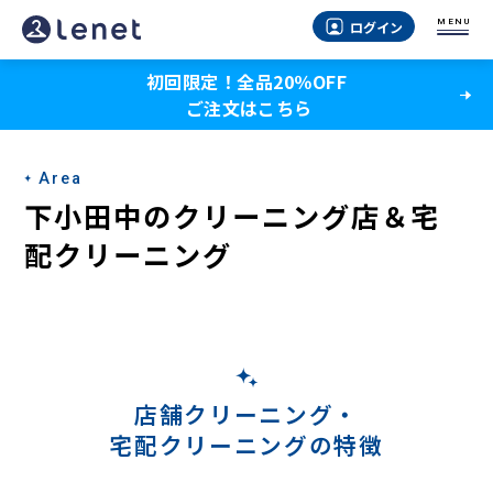
下
MENU
ログイン
小
初回限定！全品20％OFF
田
ご注文はこちら
中
の
Area
ク
下小田中のクリーニング店＆宅
リ
配クリーニング
ー
ニ
ン
グ
店舗クリーニング・
宅配クリーニングの特徴
店