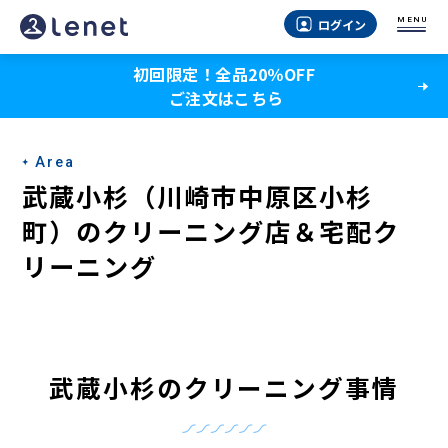
武
MENU
ログイン
蔵
初回限定！全品20％OFF
小
ご注文はこちら
杉
（川
Area
崎
武蔵小杉（川崎市中原区小杉
市
町）のクリーニング店＆宅配ク
リーニング
中
原
区
小
武蔵小杉のクリーニング事情
杉