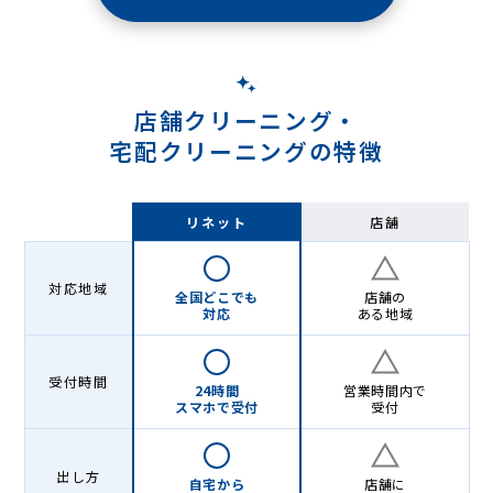
リ
ー
ニ
店舗クリーニング・
ン
宅配クリーニングの特徴
グ
リネット
店舗
対応地域
全国どこでも
店舗の
対応
ある地域
受付時間
24時間
営業時間内で
スマホで受付
受付
出し方
自宅から
店舗に