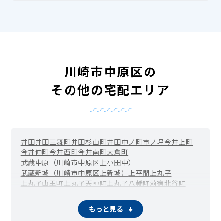
川崎市中原区の
その他の宅配エリア
井田
井田三舞町
井田杉山町
井田中ノ町
市ノ坪
今井上町
今井仲町
今井西町
今井南町
大倉町
武蔵中原（川崎市中原区上小田中）
武蔵新城（川崎市中原区上新城）
上平間
上丸子
上丸子山王町
上丸子天神町
上丸子八幡町
苅宿
北谷町
元住吉（川崎市中原区木月）
木月伊勢町
木月祗園町
木月住吉町
木月大町
小杉
小杉御殿町
小杉陣屋町
下小田中
もっと見る
下新城
向河原（川崎市中原区下沼部）
新城
新城中町