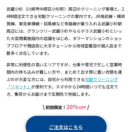
町）
の
武蔵小杉（川崎市中原区小杉町）周辺のクリーニング事情と、2
4時間注文できる宅配クリーニングの案内です。JR南武線・横須
ク
賀線、東急東横線・目黒線など多路線が乗り入れる武蔵小杉駅
リ
周辺には、グランツリー武蔵小杉やららテラス武蔵小杉といっ
た大型商業施設内の店舗をはじめ、タワーマンションのショッ
ー
プフロアや商店街に大手チェーンから地域密着型の個人店まで
ニ
数多く点在しています。
ン
非常に利便性の高いエリアですが、仕事や育児で忙しく営業時
グ
間内の持ち込みが難しい方や、まとめて出す際に重い衣類を運
ぶのが大変な方には、自宅から利用できる
宅配クリーニング
店
「リネット」
が便利です。スマホから24時間いつでも注文で
＆
き、集荷からお届けまで玄関先で完結します。
宅
20%
\
/
初回限定！
OFF
配
ク
ご注文はこちら