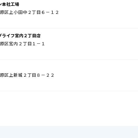
ン本社工場
原区上小田中２丁目６－１２
グライフ宮内２丁目店
原区宮内２丁目１－１
原区上新城２丁目８－２２