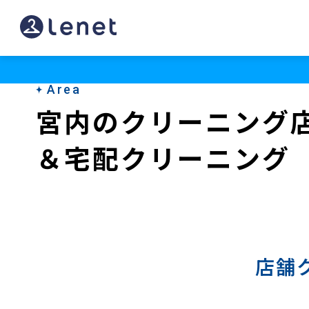
宮
内
の
Area
ク
宮内のクリーニング
リ
＆宅配クリーニング
ー
ニ
ン
グ
店
店舗
＆