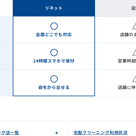
リネット
店
全国どこでも
対応
店舗の
24時間
スマホで受付
営業時間
自宅から
出せる
店舗に
持
ング店一覧
宅配クリーニング利用状況