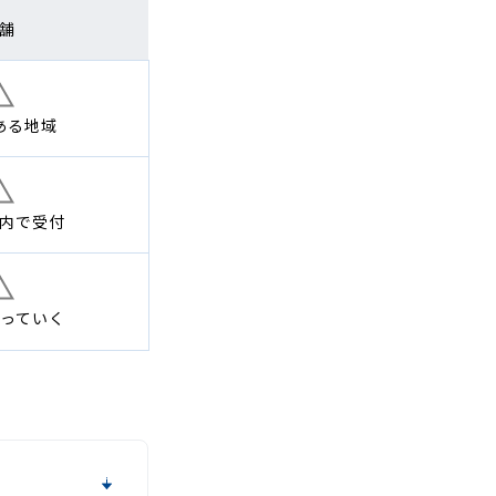
舗
ある地域
内で
受付
っていく