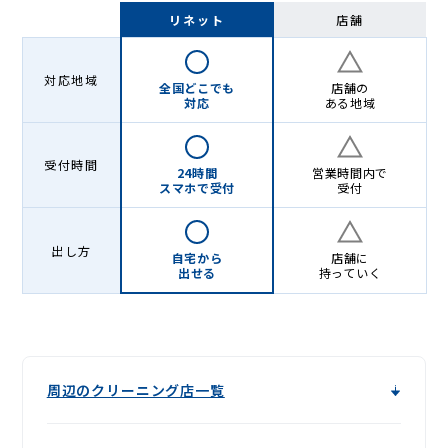
グ
リネット
店舗
店
＆
対応地域
全国どこでも
店舗の
宅
対応
ある地域
配
受付時間
ク
24時間
営業時間内で
スマホで受付
受付
リ
ー
出し方
自宅から
店舗に
出せる
持っていく
ニ
ン
グ
周辺のクリーニング店一覧