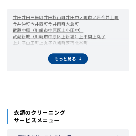
井田
井田三舞町
井田杉山町
井田中ノ町
市ノ坪
今井上町
今井仲町
今井西町
今井南町
大倉町
武蔵中原（川崎市中原区上小田中）
武蔵新城（川崎市中原区上新城）
上平間
上丸子
上丸子山王町
上丸子八幡町
苅宿
北谷町
元住吉（川崎市中原区木月）
木月伊勢町
木月祗園町
木月住吉町
木月大町
小杉
小杉御殿町
小杉陣屋町
もっと見る
武蔵小杉（川崎市中原区小杉町）
下小田中
下新城
向河原（川崎市中原区下沼部）
新城
新城中町
新丸子（川崎市中原区新丸子町）
新丸子東
平間（川崎市中原区田尻町）
中丸子
西加瀬
丸子通
宮内
等々力（川崎市中原区）
衣類のクリーニング
サービスメニュー