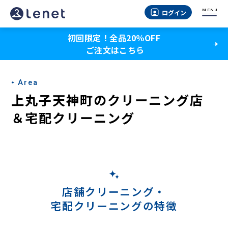
上
MENU
ログイン
丸
初回限定！全品20％OFF
子
ご注文はこちら
天
神
Area
町
上丸子天神町のクリーニング店
の
＆宅配クリーニング
ク
リ
ー
ニ
店舗クリーニング・
宅配クリーニングの特徴
ン