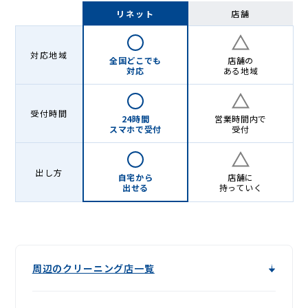
配
リネット
店舗
ク
リ
対応地域
全国どこでも
店舗の
ー
対応
ある地域
ニ
受付時間
ン
24時間
営業時間内で
スマホで受付
受付
グ
出し方
自宅から
店舗に
出せる
持っていく
周辺のクリーニング店一覧