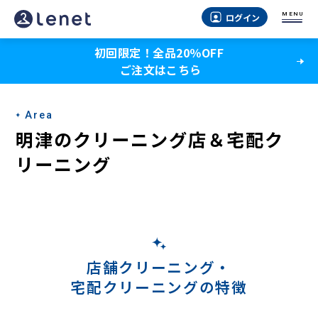
明
MENU
ログイン
津
初回限定！全品20％OFF
の
ご注文はこちら
ク
リ
Area
ー
明津のクリーニング店＆宅配ク
ニ
リーニング
ン
グ
店
＆
店舗クリーニング・
宅配クリーニングの特徴
宅