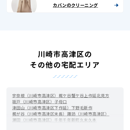
カバンのクリーニング
川崎市高津区の
その他の宅配エリア
宇奈根（川崎市高津区）
梶ケ谷
蟹ケ谷
上作延
北見方
坂戸（川崎市高津区）
子母口
津田山（川崎市高津区下作延）
下野毛
新作
梶が谷（川崎市高津区末長）
諏訪（川崎市高津区）
瀬田（川崎市高津区）
千年
千年新町
久末
久本
二子新地・高津（川崎市高津区二子）