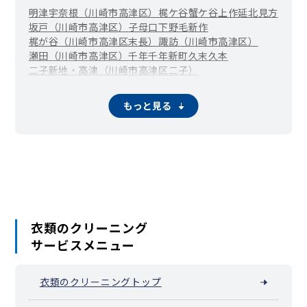
明津
宇奈根（川崎市高津区）
梶ケ谷
蟹ケ谷
上作延
北見方
坂戸（川崎市高津区）
子母口
下野毛
新作
梶が谷（川崎市高津区末長）
諏訪（川崎市高津区）
瀬田（川崎市高津区）
千年
千年新町
久末
久本
二子新地・高津（川崎市高津区二子）
溝の口・武蔵溝ノ口（川崎市高津区溝口）
向ケ丘（川崎市高津区）
もっと見る
衣類のクリーニング
サービスメニュー
衣類のクリーニングトップ