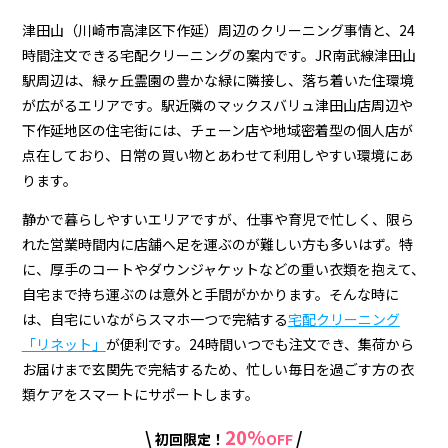
の
ク
津田山（川崎市高津区下作延）周辺のクリーニング事情と、24
時間注文できる宅配クリーニングの案内です。JR南武線津田山
リ
駅周辺は、緑ヶ丘霊園の豊かな緑に隣接し、落ち着いた住環境
ー
が広がるエリアです。駅近隣のマックスバリュ津田山店周辺や
下作延地区の住宅街には、チェーン店や地域密着型の個人店が
ニ
点在しており、日常の買い物とあわせて利用しやすい環境にあ
ン
ります。
グ
静かで暮らしやすいエリアですが、仕事や育児で忙しく、限ら
店
れた営業時間内に店舗へ足を運ぶのが難しい方も多いはず。特
に、厚手のコートやダウンジャケットなどの重い衣類を抱えて、
＆
自宅まで持ち運ぶのは意外と手間がかかります。そんな時に
宅
は、自宅にいながらスマホ一つで完結する
宅配クリーニング
「リネット」
が便利です。24時間いつでも注文でき、集荷から
配
お届けまで玄関先で完結するため、忙しい毎日を過ごす方の衣
ク
類ケアをスマートにサポートします。
リ
20%
\
/
初回限定！
OFF