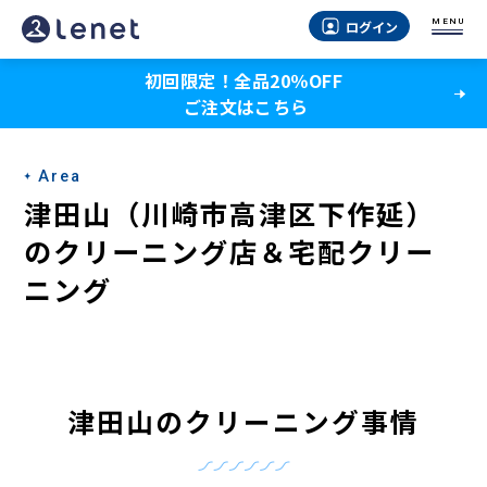
津
MENU
ログイン
田
初回限定！全品20％OFF
山
ご注文はこちら
（川
崎
Area
市
津田山（川崎市高津区下作延）
高
のクリーニング店＆宅配クリー
ニング
津
区
下
作
津田山のクリーニング事情
延）