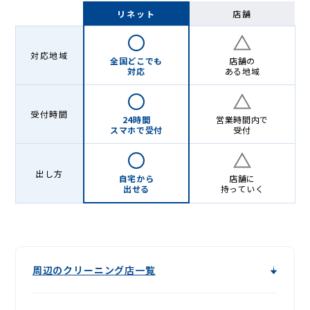
ー
リネット
店舗
ニ
ン
対応地域
全国どこでも
店舗の
グ
対応
ある地域
店
受付時間
＆
24時間
営業時間内で
スマホで受付
受付
宅
配
出し方
自宅から
店舗に
出せる
持っていく
ク
リ
ー
ニ
周辺のクリーニング店一覧
ン