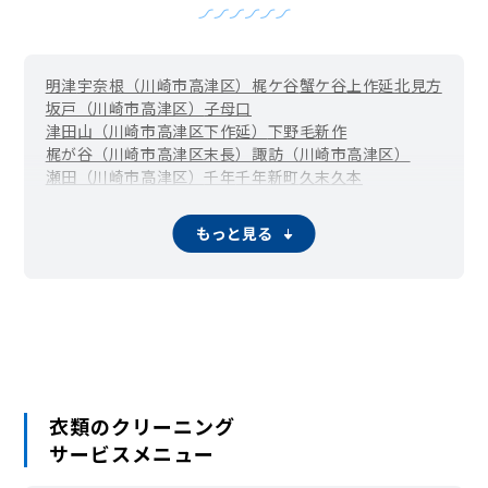
明津
宇奈根（川崎市高津区）
梶ケ谷
蟹ケ谷
上作延
北見方
坂戸（川崎市高津区）
子母口
津田山（川崎市高津区下作延）
下野毛
新作
梶が谷（川崎市高津区末長）
諏訪（川崎市高津区）
瀬田（川崎市高津区）
千年
千年新町
久末
久本
二子新地・高津（川崎市高津区二子）
溝の口・武蔵溝ノ口（川崎市高津区溝口）
もっと見る
衣類のクリーニング
サービスメニュー