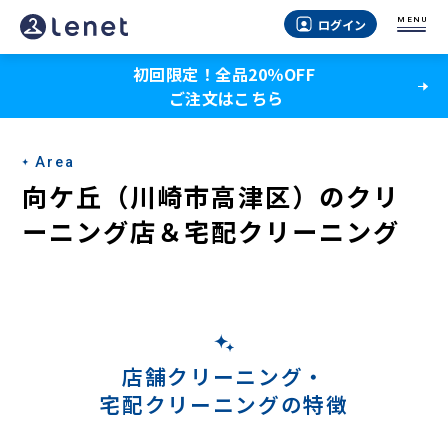
向
MENU
ログイン
ケ
初回限定！全品20％OFF
丘
ご注文はこちら
（川
崎
Area
市
向ケ丘（川崎市高津区）のクリ
高
ーニング店＆宅配クリーニング
津
区）
の
ク
店舗クリーニング・
宅配クリーニングの特徴
リ