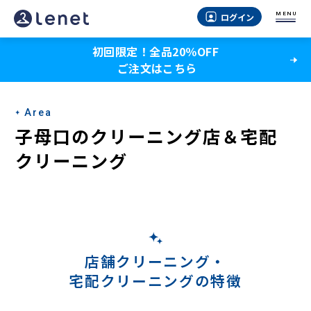
子
MENU
ログイン
母
初回限定！全品20％OFF
口
ご注文はこちら
の
ク
Area
リ
子母口のクリーニング店＆宅配
ー
クリーニング
ニ
ン
グ
店
店舗クリーニング・
宅配クリーニングの特徴
＆