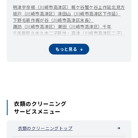
明津
宇奈根（川崎市高津区）
梶ケ谷
蟹ケ谷
上作延
北見方
坂戸（川崎市高津区）
津田山（川崎市高津区下作延）
下野毛
新作
梶が谷（川崎市高津区末長）
諏訪（川崎市高津区）
瀬田（川崎市高津区）
千年
千年新町
久末
久本
二子新地・高津（川崎市高津区二子）
溝の口・武蔵溝ノ口（川崎市高津区溝口）
向ケ丘（川崎市高津区）
もっと見る
衣類のクリーニング
サービスメニュー
衣類のクリーニングトップ