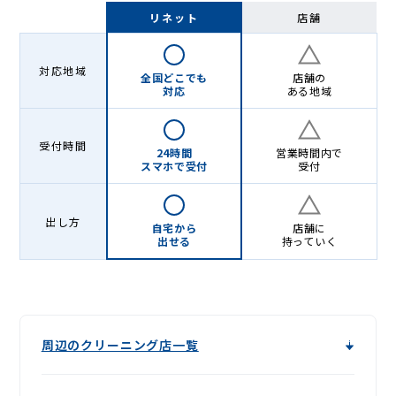
宅
リネット
店舗
配
ク
対応地域
全国どこでも
店舗の
リ
対応
ある地域
ー
受付時間
ニ
24時間
営業時間内で
スマホで受付
受付
ン
グ
出し方
自宅から
店舗に
出せる
持っていく
周辺のクリーニング店一覧