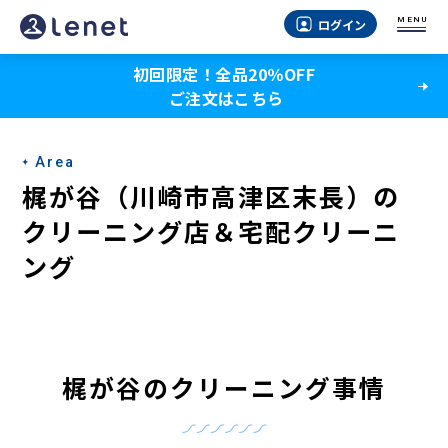
梶
MENU
ログイン
が
初回限定！全品20％OFF
谷
ご注文はこちら
（川
崎
Area
市
梶が谷（川崎市高津区末長）の
高
クリーニング店＆宅配クリーニ
ング
津
区
末
長）
梶が谷のクリーニング事情
の