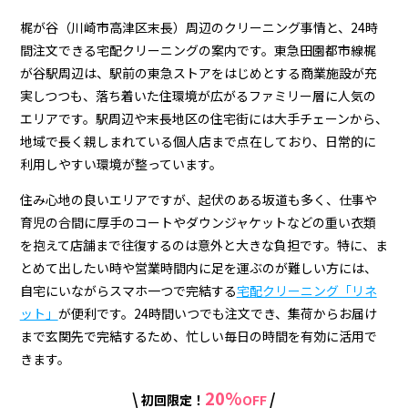
ク
リ
梶が谷（川崎市高津区末長）周辺のクリーニング事情と、24時
間注文できる宅配クリーニングの案内です。東急田園都市線梶
ー
が谷駅周辺は、駅前の東急ストアをはじめとする商業施設が充
ニ
実しつつも、落ち着いた住環境が広がるファミリー層に人気の
エリアです。駅周辺や末長地区の住宅街には大手チェーンから、
ン
地域で長く親しまれている個人店まで点在しており、日常的に
グ
利用しやすい環境が整っています。
店
住み心地の良いエリアですが、起伏のある坂道も多く、仕事や
＆
育児の合間に厚手のコートやダウンジャケットなどの重い衣類
を抱えて店舗まで往復するのは意外と大きな負担です。特に、ま
宅
とめて出したい時や営業時間内に足を運ぶのが難しい方には、
配
自宅にいながらスマホ一つで完結する
宅配クリーニング「リネ
ット」
が便利です。24時間いつでも注文でき、集荷からお届け
ク
まで玄関先で完結するため、忙しい毎日の時間を有効に活用で
リ
きます。
ー
20%
\
/
初回限定！
OFF