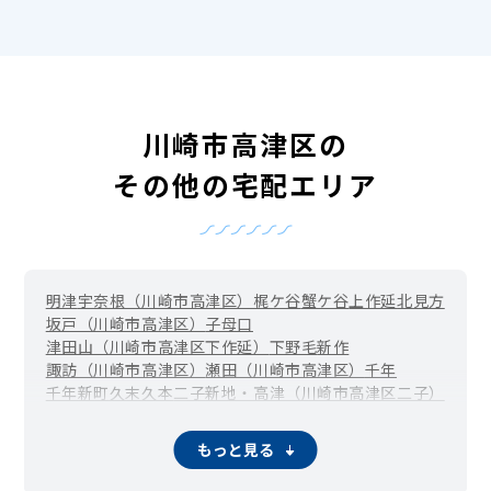
川崎市高津区の
その他の宅配エリア
明津
宇奈根（川崎市高津区）
梶ケ谷
蟹ケ谷
上作延
北見方
坂戸（川崎市高津区）
子母口
津田山（川崎市高津区下作延）
下野毛
新作
諏訪（川崎市高津区）
瀬田（川崎市高津区）
千年
千年新町
久末
久本
二子新地・高津（川崎市高津区二子）
溝の口・武蔵溝ノ口（川崎市高津区溝口）
向ケ丘（川崎市高津区）
もっと見る