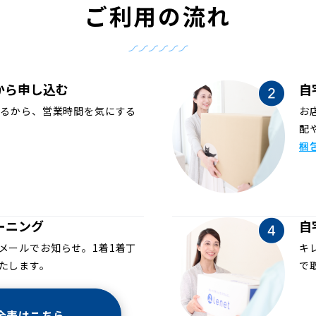
ご利用の流れ
から申し込む
自
めるから、営業時間を気にする
お
配
梱
ーニング
自
メールでお知らせ。1着1着丁
キ
たします。
で
金表はこちら