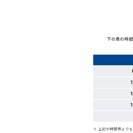
下の表の時間
1
1
1
※ 上記の時間帯より