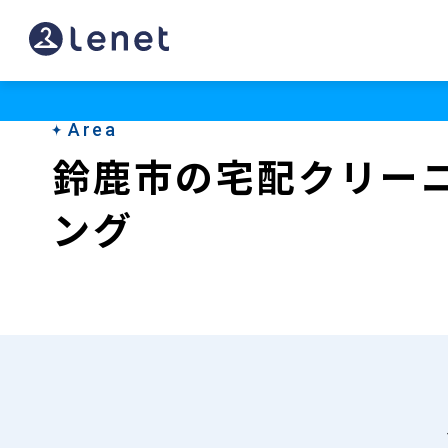
鈴
鹿
市
Area
の
鈴鹿市の宅配クリー
宅
ング
配
ク
リ
ー
ニ
ン