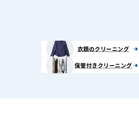
グ
-
Lenet〈リ
ネ
衣類のクリーニング
ッ
保管付きクリーニング
ト〉