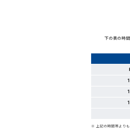
下の表の時間
1
1
1
※ 上記の時間帯より