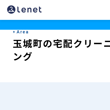
玉
城
町
Area
の
玉城町の宅配クリー
宅
ング
配
ク
リ
ー
ニ
ン