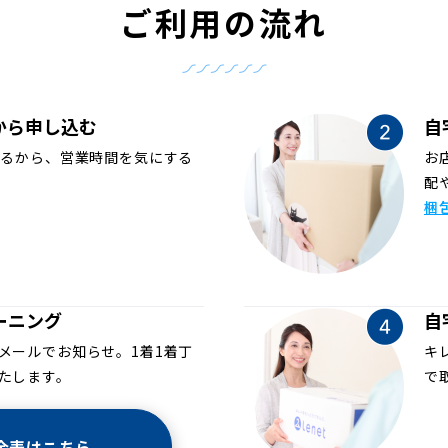
ご利用の流れ
から申し込む
自
めるから、営業時間を気にする
お
配
梱
ーニング
自
メールでお知らせ。1着1着丁
キ
たします。
で
金表はこちら