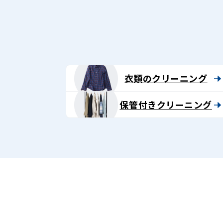
グ
-
Lenet〈リ
ネ
衣類のクリーニング
ッ
保管付きクリーニング
ト〉