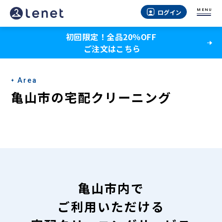
亀
MENU
ログイン
山
初回限定！全品20％OFF
市
ご注文はこちら
の
宅
Area
配
亀山市の宅配クリーニング
ク
リ
ー
ニ
ン
亀山市内で
グ
ご利用いただける