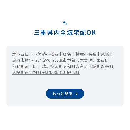
三重県内全域宅配OK
津市
四日市市
伊勢市
松阪市
桑名市
鈴鹿市
名張市
尾鷲市
鳥羽市
熊野市
いなべ市
志摩市
伊賀市
木曽岬町
東員町
菰野町
朝日町
川越町
多気町
明和町
大台町
玉城町
度会町
大紀町
南伊勢町
紀北町
御浜町
紀宝町
もっと見る