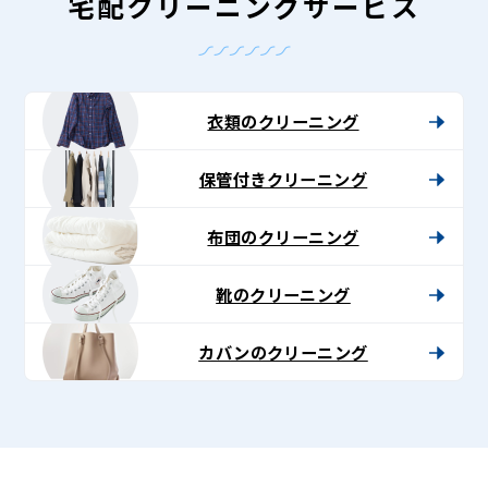
-
宅配クリーニングサービス
Lenet〈リ
ネ
ッ
衣類のクリーニング
ト〉
保管付きクリーニング
布団のクリーニング
靴のクリーニング
カバンのクリーニング