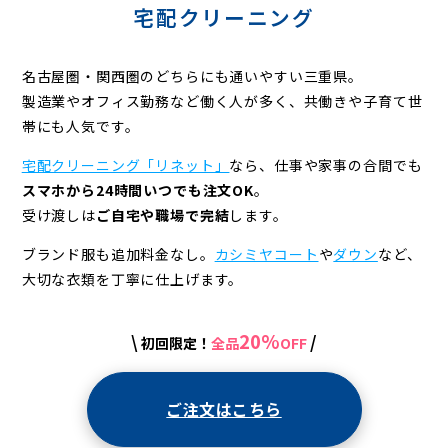
宅配クリーニング
名古屋圏・関西圏のどちらにも通いやすい三重県。
製造業やオフィス勤務など働く人が多く、共働きや子育て世
帯にも人気です。
宅配クリーニング「リネット」
なら、仕事や家事の合間でも
スマホから24時間いつでも注文OK
。
受け渡しは
ご自宅や職場で完結
します。
ブランド服も追加料金なし。
カシミヤコート
や
ダウン
など、
大切な衣類を丁寧に仕上げます。
20%
\
/
初回限定！
全品
OFF
ご注文はこちら