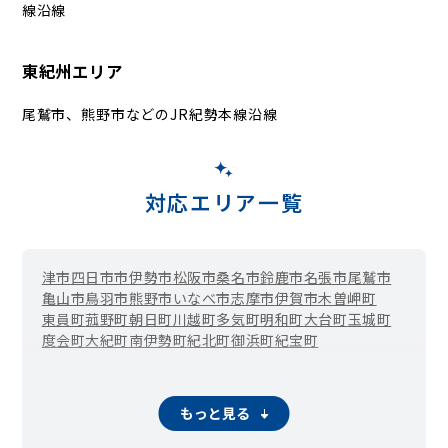
線沿線
東紀州エリア
尾鷲市、熊野市などのJR紀勢本線沿線
対応エリア一覧
津市
四日市市
伊勢市
松阪市
桑名市
鈴鹿市
名張市
尾鷲市
亀山市
鳥羽市
熊野市
いなべ市
志摩市
伊賀市
木曽岬町
東員町
菰野町
朝日町
川越町
多気町
明和町
大台町
玉城町
度会町
大紀町
南伊勢町
紀北町
御浜町
紀宝町
もっと見る