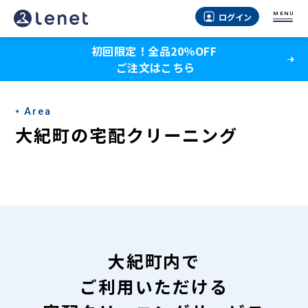
大
MENU
ログイン
紀
初回限定！全品20％OFF
町
ご注文はこちら
の
宅
Area
配
大紀町の宅配クリーニング
ク
リ
ー
ニ
ン
大紀町内で
グ
ご利用いただける