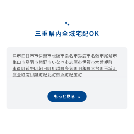
三重県内全域宅配OK
津市
四日市市
伊勢市
松阪市
桑名市
鈴鹿市
名張市
尾鷲市
亀山市
鳥羽市
熊野市
いなべ市
志摩市
伊賀市
木曽岬町
東員町
菰野町
朝日町
川越町
多気町
明和町
大台町
玉城町
度会町
南伊勢町
紀北町
御浜町
紀宝町
もっと見る