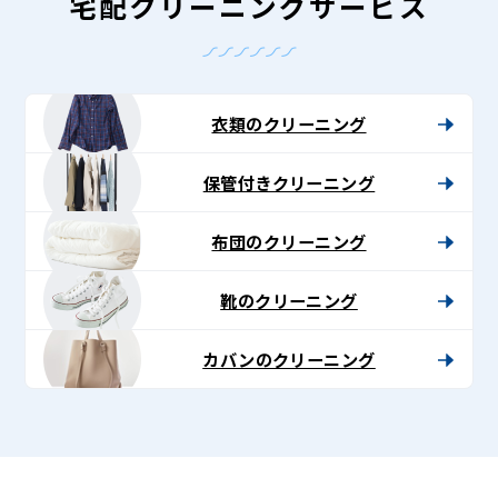
-
宅配クリーニングサービス
Lenet〈リ
ネ
ッ
衣類のクリーニング
ト〉
保管付きクリーニング
布団のクリーニング
靴のクリーニング
カバンのクリーニング