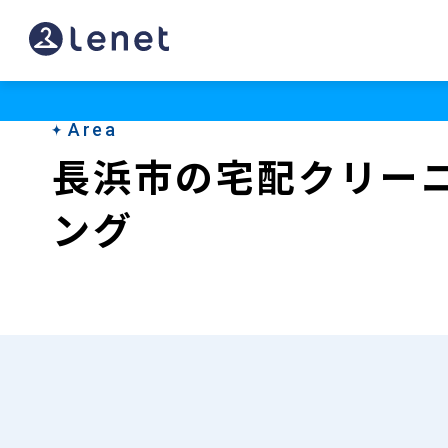
長
浜
市
Area
の
長浜市の宅配クリー
宅
ング
配
ク
リ
ー
ニ
ン