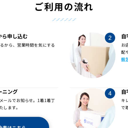
ご利用の流れ
から申し込む
自
めるから、営業時間を気にする
お
配
梱
ーニング
自
メールでお知らせ。1着1着丁
キ
たします。
で
金表はこちら