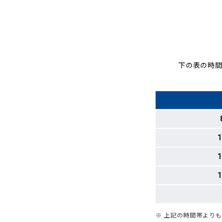
下の表の時間
1
1
1
※ 上記の時間帯より