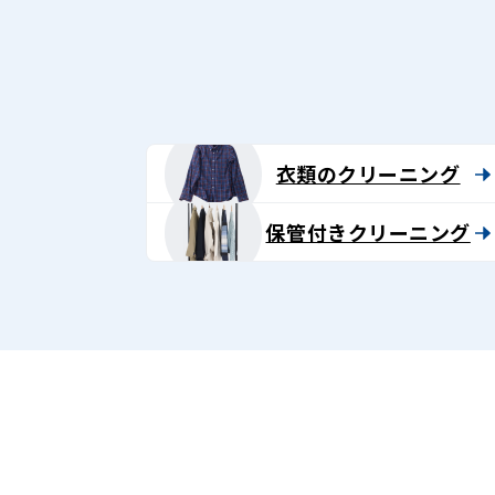
グ
-
Lenet〈リ
ネ
衣類のクリーニング
ッ
保管付きクリーニング
ト〉