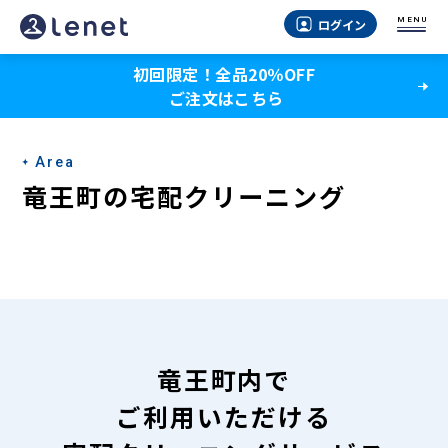
竜
MENU
ログイン
王
初回限定！全品20％OFF
町
ご注文はこちら
の
宅
Area
配
竜王町の宅配クリーニング
ク
リ
ー
ニ
ン
竜王町内で
グ
ご利用いただける