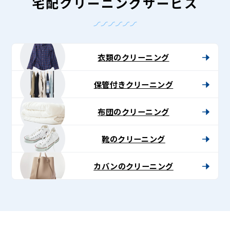
-
宅配クリーニングサービス
Lenet〈リ
ネ
ッ
衣類のクリーニング
ト〉
保管付きクリーニング
布団のクリーニング
靴のクリーニング
カバンのクリーニング