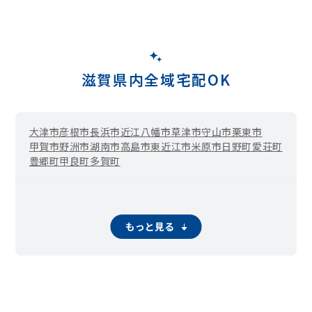
滋賀県内全域宅配OK
大津市
彦根市
長浜市
近江八幡市
草津市
守山市
栗東市
甲賀市
野洲市
湖南市
高島市
東近江市
米原市
日野町
愛荘町
豊郷町
甲良町
多賀町
もっと見る