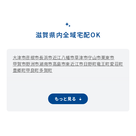
滋賀県内全域宅配OK
大津市
彦根市
長浜市
近江八幡市
草津市
守山市
栗東市
甲賀市
野洲市
湖南市
高島市
東近江市
日野町
竜王町
愛荘町
豊郷町
甲良町
多賀町
もっと見る