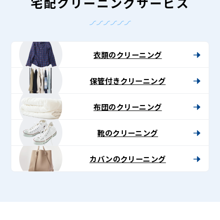
-
宅配クリーニングサービス
Lenet〈リ
ネ
ッ
衣類のクリーニング
ト〉
保管付きクリーニング
布団のクリーニング
靴のクリーニング
カバンのクリーニング