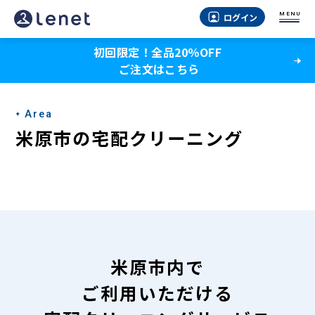
米
MENU
ログイン
原
初回限定！全品20％OFF
市
ご注文はこちら
の
宅
Area
配
米原市の宅配クリーニング
ク
リ
ー
ニ
ン
米原市内で
グ
ご利用いただける