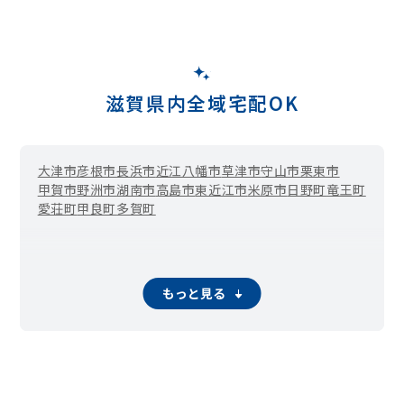
滋賀県内全域宅配OK
大津市
彦根市
長浜市
近江八幡市
草津市
守山市
栗東市
甲賀市
野洲市
湖南市
高島市
東近江市
米原市
日野町
竜王町
愛荘町
甲良町
多賀町
もっと見る