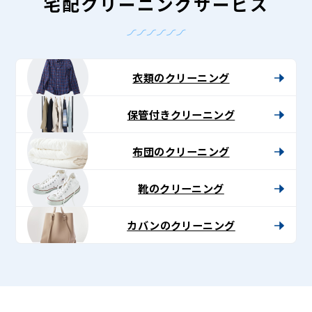
-
宅配クリーニングサービス
Lenet〈リ
ネ
ッ
衣類のクリーニング
ト〉
保管付きクリーニング
布団のクリーニング
靴のクリーニング
カバンのクリーニング