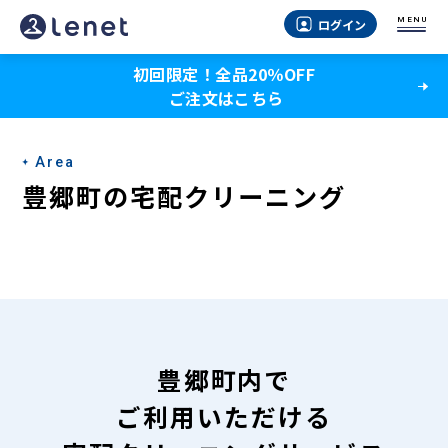
豊
MENU
ログイン
郷
初回限定！全品20％OFF
町
ご注文はこちら
の
宅
Area
配
豊郷町の宅配クリーニング
ク
リ
ー
ニ
ン
豊郷町内で
グ
ご利用いただける