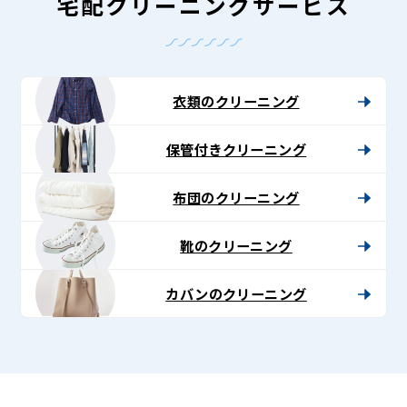
-
宅配クリーニングサービス
Lenet〈リ
ネ
ッ
衣類のクリーニング
ト〉
保管付きクリーニング
布団のクリーニング
靴のクリーニング
カバンのクリーニング