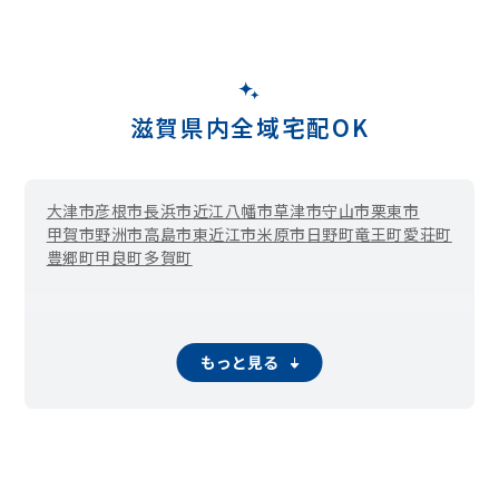
滋賀県内全域宅配OK
大津市
彦根市
長浜市
近江八幡市
草津市
守山市
栗東市
甲賀市
野洲市
高島市
東近江市
米原市
日野町
竜王町
愛荘町
豊郷町
甲良町
多賀町
もっと見る