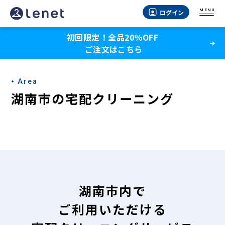
湖
MENU
ログイン
南
初回限定！全品20％OFF
市
ご注文はこちら
の
宅
Area
配
湖南市の宅配クリーニング
ク
リ
ー
ニ
ン
湖南市内で
グ
ご利用いただける