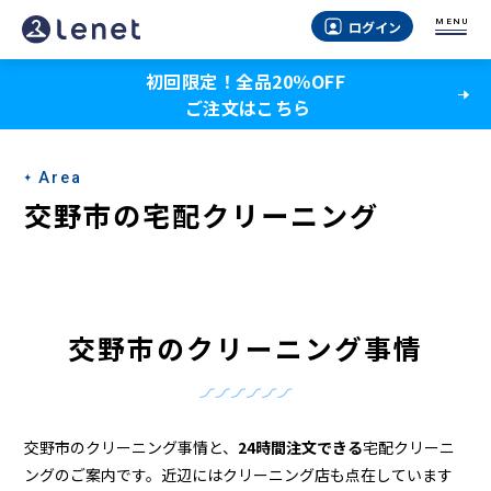
交
MENU
ログイン
野
初回限定！全品20％OFF
市
ご注文はこちら
の
ク
Area
リ
交野市の宅配クリーニング
ー
ニ
ン
交野市のクリーニング事情
グ
店
＆
交野市のクリーニング事情と、
24時間注文できる
宅配クリーニ
ングのご案内です。近辺にはクリーニング店も点在しています