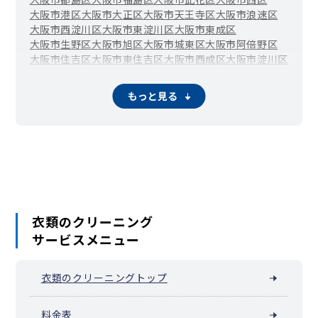
大阪市港区
大阪市大正区
大阪市天王寺区
大阪市浪速区
大阪市西淀川区
大阪市東淀川区
大阪市東成区
大阪市生野区
大阪市旭区
大阪市城東区
大阪市阿倍野区
大阪市住吉区
大阪市東住吉区
大阪市西成区
大阪市淀川区
大阪市鶴見区
大阪市住之江区
大阪市平野区
大阪市北区
大阪市中央区
堺市堺区
堺市中区
堺市東区
堺市西区
もっと見る
堺市南区
堺市北区
堺市美原区
岸和田市
豊中市
池田市
吹田市
泉大津市
高槻市
貝塚市
守口市
枚方市
茨木市
八尾市
泉佐野市
富田林市
寝屋川市
河内長野市
松原市
大東市
和泉市
箕面市
柏原市
羽曳野市
門真市
摂津市
高石市
藤井寺市
東大阪市
泉南市
四條畷市
大阪狭山市
阪南市
島本町
豊能町
能勢町
忠岡町
熊取町
田尻町
岬町
太子町
河南町
千早赤阪村
衣類のクリーニング
サービスメニュー
衣類のクリーニングトップ
料金表